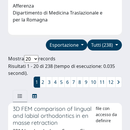
Afferenza
Dipartimento di Medicina Traslazionale e
per la Romagna
Esportazione
Tutti (238)
Mostra
records
Risultati 1 - 20 di 238 (tempo di esecuzione: 0.035
secondi).
1
2
3
4
5
6
7
8
9
10
11
12
3D FEM comparison of lingual
file con
accesso da
and labial orthodontics in en
definire
masse retraction