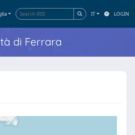
glia
IT
LOGIN
ità di Ferrara