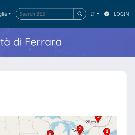
glia
IT
LOGIN
ità di Ferrara