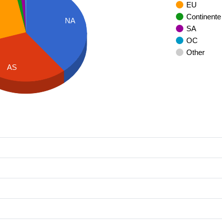
EU
Continente
NA
SA
OC
Other
AS