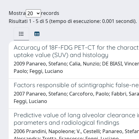
Mostra
records
Risultati 1 - 5 di 5 (tempo di esecuzione: 0.001 secondi).
Accuracy of 18F-FDG PET-CT for the characte
uptake value (SUV) and histology
2009 Panareo, Stefano; Calia, Nunzio; DE BIASI, Vincenz
Paolo; Feggi, Luciano
Factors responsible of scintigraphic false-n
2007 Panareo, Stefano; Carcoforo, Paolo; Fabbri, Sara;
Feggi, Luciano
Predictive value of lang alveolar clearance i
parameters and radiological findings
2006 Prandini, Napoleone; V., Cestelli; Panareo, Stefa
Alessandra; Trotta, Francesco; Feggi, Luciano