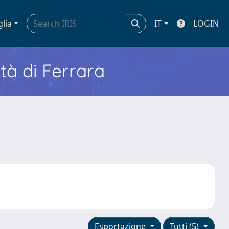
glia
IT
LOGIN
ità di Ferrara
Esportazione
Tutti (5)