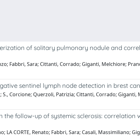
rization of solitary pulmonary nodule and corre
o; Fabbri, Sara; Cittanti, Corrado; Giganti, Melchiore; Prandi
egative sentinel lymph node detection in brest ca
 S., Corcione; Querzoli, Patrizia; Cittanti, Corrado; Giganti
n the follow-up of systemic sclerosis: correlation 
no; LA CORTE, Renato; Fabbri, Sara; Casali, Massimiliano; Gig