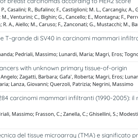
 of breast carcinomas according to HER2 score
P., Casalini; R., Bufalino; F., Castiglioni; M. L., Carcangiu; A.
., Venturini; C., Bighin; G., Cancello; E., Montagna; F., Perro
iola; R. A., Aiello; M., Caruso; F., Zanconati; G., Mustacchi; M., B
ne T-grande di SV40 in carcinomi mammari infiltra
ernanda; Pedriali, Massimo; Lunardi, Maria; Magri, Eros; Tog
 cancers with unknown primary tissue-of-origin
Angelo; Zagatti, Barbara; Gafa', Roberta; Magri, Eros; Lunar
 Maria; Lanza, Giovanni; Querzoli, Patrizia; Negrini, Massimo
84 carcinomi mammari infiltranti (1990-2005): il 
riali, Massimo; Frasson, C.; Zanella, C.; Ghisellini, S.; Modes
ecnica del tissue microarray (TMA) e significato 