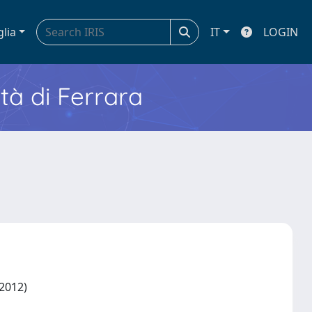
glia
IT
LOGIN
ità di Ferrara
9/2012)