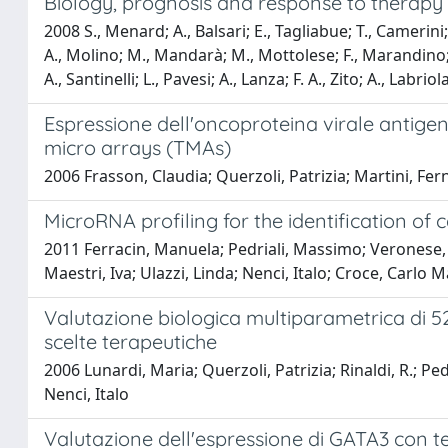
Biology, prognosis and response to therapy
2008 S., Menard; A., Balsari; E., Tagliabue; T., Camerini; 
A., Molino; M., Mandarà; M., Mottolese; F., Marandino; M
A., Santinelli; L., Pavesi; A., Lanza; F. A., Zito; A., Labr
Espressione dell'oncoproteina virale antige
micro arrays (TMAs)
2006 Frasson, Claudia; Querzoli, Patrizia; Martini, F
MicroRNA profiling for the identification of
2011 Ferracin, Manuela; Pedriali, Massimo; Veronese, 
Maestri, Iva; Ulazzi, Linda; Nenci, Italo; Croce, Carlo
Valutazione biologica multiparametrica di 52
scelte terapeutiche
2006 Lunardi, Maria; Querzoli, Patrizia; Rinaldi, R.; Ped
Nenci, Italo
Valutazione dell'espressione di GATA3 con t