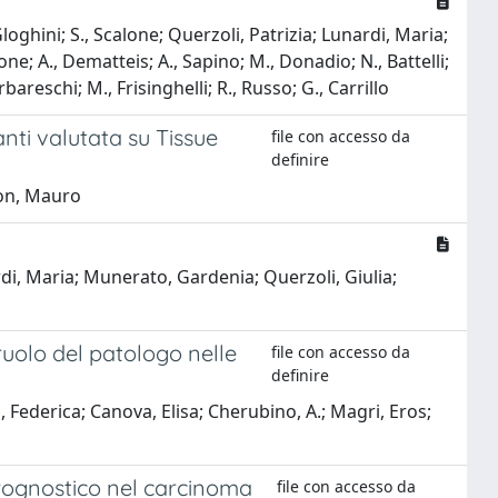
, Gloghini; S., Scalone; Querzoli, Patrizia; Lunardi, Maria;
ne; A., Dematteis; A., Sapino; M., Donadio; N., Battelli;
arbareschi; M., Frisinghelli; R., Russo; G., Carrillo
nti valutata su Tissue
file con accesso da
definire
non, Mauro
di, Maria; Munerato, Gardenia; Querzoli, Giulia;
ruolo del patologo nelle
file con accesso da
definire
ti, Federica; Canova, Elisa; Cherubino, A.; Magri, Eros;
prognostico nel carcinoma
file con accesso da