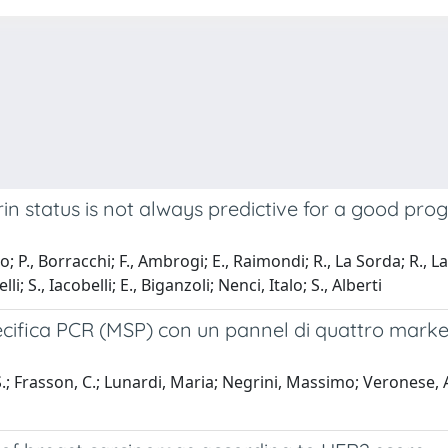
n status is not always predictive for a good pro
o; P., Borracchi; F., Ambrogi; E., Raimondi; R., La Sorda; R., L
; S., Iacobelli; E., Biganzoli; Nenci, Italo; S., Alberti
ecifica PCR (MSP) con un pannel di quattro marker
 S.; Frasson, C.; Lunardi, Maria; Negrini, Massimo; Veronese,