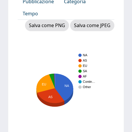
Pubblicazione
Categoria
Tempo
Salva come PNG
Salva come JPEG
NA
AS
EU
SA
AF
Contin…
EU
NA
Other
AS