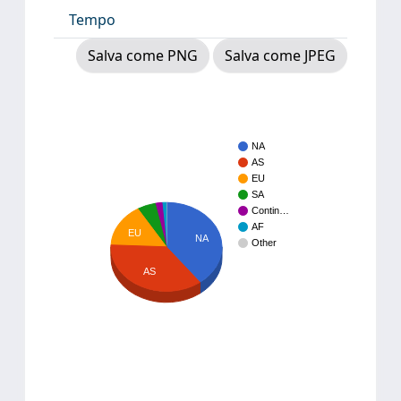
Tempo
Salva come PNG
Salva come JPEG
NA
AS
EU
SA
Contin…
AF
EU
NA
Other
AS