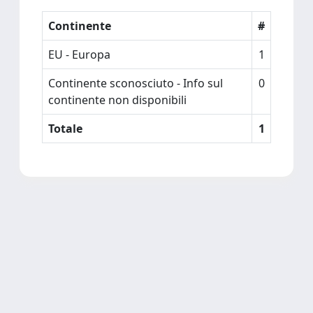
Continente
#
EU - Europa
1
Continente sconosciuto - Info sul
0
continente non disponibili
Totale
1
Powered by
IRIS
-
about IRIS
-