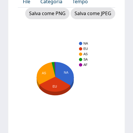
File
Categoria
Tempo
Salva come PNG
Salva come JPEG
NA
EU
AS
SA
AF
NA
AS
EU