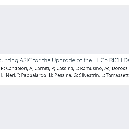
ounting ASIC for the Upgrade of the LHCb RICH D
; Candelori, A; Carniti, P; Cassina, L; Ramusino, Ac; Dorosz, 
; Neri, I; Pappalardo, Ll; Pessina, G; Silvestrin, L; Tomassetti