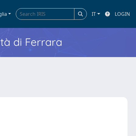
glia
IT
LOGIN
ità di Ferrara