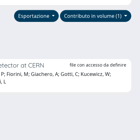
Esportazione
Contributo in volume (1)
etector at CERN
file con accesso da definire
P; Fiorini, M; Giachero, A; Gotti, C; Kucewicz, W;
, L