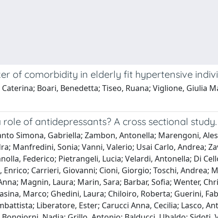
r of comorbidity in elderly fit hypertensive indiv
aterina; Boari, Benedetta; Tiseo, Ruana; Viglione, Giulia Mar
a role of antidepressants? A cross sectional study.
ola; Rebizzo, Romina; Minisola, Salvatore; Colangelo, Luciano; Abete, Pasquale; Liguori, Ilaria; Curcio, Francesco; Spassini, Guglielmo; Engheben, Marco; Rotunno, Sara; Arosio, Paola; Angelini, Claudio; Reggiani, Francesco; Cappelli, Alessandro; Ranani, Paola; Scarpa, Alberto; Zara, Daniela; Bertozzo, Giulia; Granziera, Serena; Barazzuol, Michele; Cesarini, Simonetta; Cerini, Antonella; Uomo, Generoso; Gallucci, Fernando; Pala, Marco; Gallerani, Massimo; Ceschia, Giuliano; Serra, Emanuela; Sola, Mariolina; Delitala, Alessandro; Pes, Chiara; Pizzardini, Maddalena; Stievano, Laura; Lobianco, Giulia; Bonanni, Laura; Barbone, Filomena; Battuello, Antonella; Pintore, Giulia; Di Bari, Mauro; Barghini, Eleonora; Paoli, Martina; Fiordelli, Irene; Ettorre, Evaristo; Carmellini, Cinzia; Servello, Adriana; Grassi, Alessandro; Caltagirone, Carlo; Franchini, Flaminia; Ratto, Federica; Pavoni, Beatrice; Toniolo, Sofia; Bisagni, Pietro; Masini, Roberto; Carrabetta, Salvatore; Giardini, Sante; Rossi, Andrea; Rubele, Sofia; Sant, Selena; Grimaldi, William; Porta, Alessandra; Chiesa, Roberto; Guerzoni Valentina., Morselli Linda; Venturelli, Francesca; Adriano, Tarozzi; Vignati, Marco; Clerici, Danila; Rosa, Fabio; Maria Pia, Bandirali; Cattaneo, Nicoletta; Boffi, Laura; Sgrò, Giovanni; Nicolazzo, Rossella; Tosoni, Paolo; Terranova, Luciano; Giani, Alessandro; Davoli Maria, Luisa; Monica, Casella; Raffaella, Prampolini; Avalli, Leonello; Scanziani, Margherita; De Notariis, Stefania; Dal Santo, Pierluigi; Rossi, Laura; Tezza, Fabiana; Cervati, Giovanna; Andriolli, Antonino; Catalano, Felice; Burattin, Giuseppe; Fogli, Danilo; Di Bella, Giovanna; Landi, Francesco; Salini, Sara; Borelli, Beneamino; Castagna, Alberto; Gareri, Pietro; Ruberto, Carmen; Serrati, Carlo; Pretta, Stefano; Faverio, Paola; Brunetti Maria, Angela; De Filippi, Francesco; Bertoletti, Erik; Cappa, Giorgetta; Galvagno, Giovanni; Cena, Paola; Bruno, Gerardo; Raspo, Silvio; Semeraro, Letizia; Simone, Famularo; Grasso Maria, Grazia; Troisi, Elio; Barra, Davide; Pedrotti, Sabrina; Rizzo Maria, Rosaria; Dalise Anna, Maria; Prestano, Raffaele; Calogero, Pietro; Corvalli, Giulia; Colombo, Mauro; Marelli, Eleonora; Procino, Giuseppe; Tararà, Rosaria; Palmieri Vincenzo, Ostilio; Palasciano, Giuseppe; Belfiore, Anna; Portincasa, Piero; Bologna, Carolina; Ciarambino, Tiziana; Saitta, Antonino; Corica, Francesco; Prestipino Giarritta, Valeria; Larosa, Daniela; Magnani, Giuseppe; Caso, Francesca; Cecchetti, Giordano; Santangelo, Roberto; Guerini, Stefano; Giampaolo, Bonini; Turelli, Paola; Pazzaglia, Ugo; Marinangeli Luigi, (Direttore); Lorico, Fabio; Bazzano, Salvatore; Cucinotta, Domenico; Basile, Giorgio; Menculini, Giuseppe; Gelosa, Giorgio; Teresa Viviana, Ambrogio; Piras, Valentina; Andrea, Ciricugno; Bollari, Alessandra; Caser, Luciano; Caramello, Elisa; Rosso, Giorgia; Sandigliano, Franca; Magliola, Renata; Milanesio, Deborah; Fantó, Fausto; Isaia, Gianluca; Guerini, Valeria; Cappuccio, Melania; Coen, Daniele; Sgrò, Giovanni; Pugliese, Michela; Iozzo Cosima, Rosaria; Dimori, Sergio; Boschi, Federica; Tamburini, Erika; Benati, Giuseppe; Padovani, Alessandro; Rozzini, Luca; Ceraso, Anna; Caratozzolo, Salvatore; Muzzulini Carlo, Lorenzo; Fogliacco, Paolo; Turla, Marinella; Cotelli Maria, Sofia; Bianchi, Marta; Arena Maria, Grazia; Sacchelli, Cristina; Ciaccio, Antonio; Pontecorvi, Valerio; Burti, Cesare; Filippi, Alessandra; Colombo, Enrico; Renna Francesca, Vera; Leone, Giuseppe; Ponzetto Maria Lunardelli Maria, Lia; Martini, Emilio; Macchiarulo, Maria; Ferrari, Eleonora; Brugiolo, Roberto; Fagherazzi, Carlo; Fusco, Roberto; Siano, Pietro; Capo, Giuseppe; Napol