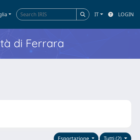
glia
IT
LOGIN
ità di Ferrara
Esportazione
Tutti (2)