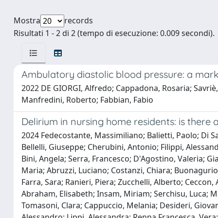
Mostra
records
Risultati 1 - 2 di 2 (tempo di esecuzione: 0.009 secondi).
Ambulatory diastolic blood pressure: a marke
2022 DE GIORGI, Alfredo; Cappadona, Rosaria; Savriè, C
Manfredini, Roberto; Fabbian, Fabio
Delirium in nursing home residents: is there 
2024 Fedecostante, Massimiliano; Balietti, Paolo; Di Santo Simona, Gabriella; Zambon, Antonella; Marengoni, Alessandra; Morandi, Alessandro; Beccacece, Alessia; Bellelli, Giuseppe; Cherubini, Antonio; Filippi, Alessandra; Manfredini, Sonia; Vanni, Valerio; Usai Carlo, Andrea; Zavarise, Gianmaria; Prete, Mauro; Imperoli, Giuseppe; Bini, Angela; Serra, Francesco; D'Agostino, Valeria; Gianolla, Federico; Pietrangeli, Lucia; Velardi, Antonella; Di Cello, Elisabetta; Rosati, Cristina; Casali, Nadia; Sessa, Maria; Abruzzi, Luciano; Costanzi, Chiara; Buonagurio, Enrico; Carrieri, Giovanni; Cioni, Giorgio; Toschi, Andrea; Metra, Marco; Ceraso, Anna; Ciccarelli, Michele; Dal Farra, Sara; Ranieri, Piera; Zucchelli, Alberto; Ceccon, Anna; Magnin, Laura; Marin, Sara; Barbar, Sofia; Wenter, Christian; Ruffini, Ingrid; Kirchlechner, Christine; Abraham, Elisabeth; Insam, Miriam; Serchisu, Luca; Masina, Marco; Ghedini, Laura; Chiloiro, Roberta; Guerini, Fabio; Tambara, Elena; Rota, Carla; Gottardi, Federica; Tomasoni, Clara; Cappuccio, Melania; Desideri, Giovambattista; Liberatore, Ester; Carucci Anna, Cecilia; Lasco, Antonino; Basile, Giorgio; Tovaglieri, Maurizio; Filippi, Alessandro; Lippi, Alessandra; Renna Francesca, Vera; Bongiorni, Nadia; Grillo, Antonio; Balducci, Ubaldo; Sidoti, Vincenzo; Montanari, Stefano; Fontanini, Fulvio; Mombelloni, Paolo; Formilan, Marino; Murelli, Teodolindo; Busonera, Flavio; Albanese, Paolo; Maselli, Monica; Bolzetta, Francesco; Fabris Roberto., Poli Maurizio; Ilenia, Mascherona; Migone De Amicis, Margherita; Mancarella, Marta; Maira, Diletta; Bonino, Paolo; Vezzadini, Giuliana; Durante-Mangoni, Emanuele; Testoni, Michela; Di Stefano, Fabio; Seccia, Loredana; Morabito, Daniela; Sonzini, Valeria; Fabiano, Maria; Amodio, Piero; Cagnin, Marco; Di Giorgio, Annabella; De Cosmo, Salvatore; Paolucci, Stefano; Venturiero, Vincenzo; Resta, Gianluca; Lovati, Roberto; Lo Castro, Marika; Mauro, Flavia; Medici, Francesco; Zappa, Paolo; Giovinazzo, Francesca; Peluso, Lenino; Tarsitano, Andrea; Bonini, Giampaolo; Girardello, Renzo; Minervini, Sergio; Boni, Morena; Vitali, Mariagrazia; Nicosia, Franco; Barbagallo, Giuseppe; Limone, Giuseppe; Pizzoni, Marina; De Colle, Paolo; Scarpa, Cristina; De Luca Giuseppe, Massimiliano; Laganà, Valentina; Frattola, Alessandra; Orlandini, Francesco; La Regina, Micaela; Addesi, Desirée; Filippo, Mirella; Filice, Marco; Bo, Mario; Porrino, Paola; Bottignole, Giuliana; Tibaldi, Michela; Coppo, Eleonora; Filomena, Padulo; Suardi Teresa, Maria; Mazzone, Andrea; Riva, Emanuela; Margheriti, Cristina; Rolano, Dario; Moscatelli, Giancarla; Radaelli, Guido; Montini, Elena; Azzini, Margherita; Marco, Cazzadori; Francesca, Marino; Elisa, Nesta; Chiara, Tobaldini; Valeria, Mastroeni; Paolo, Bertassello; Helena, Santana; Di Francesco, Vincenzo; Pellizzari, Luca; Fontana, Giorgia; Prete, Cosimo; Novello, Marileda; Bramuzzo, Igor; Bertin, Nicole; Rinaldo, Elena; Ivaldi, Claudio; Bennati, Ettore; Russo, Anna; Pino, Elisabetta; Benedetti, Claudia; Pascale, Claudio; Bosio, Angelo; Cerrato, Flavio; Bardelli, Benedetta; Rizzi, Barbara; Montagna, Francesca; Vitali, Silvia; Cutaia, Chiara; Baca, Oliver; Porta, Massimo; De Feo, Martina; Vertolli, Paola; Salvati, Lia; Cinotti, Sandro; De Santis, Valentina; Biferi, Erminia; Cheli, Pa