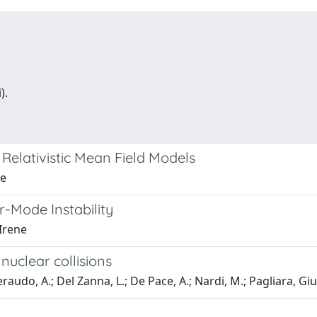
).
 Relativistic Mean Field Models
pe
r-Mode Instability
Irene
nuclear collisions
eraudo, A.; Del Zanna, L.; De Pace, A.; Nardi, M.; Pagliara, G