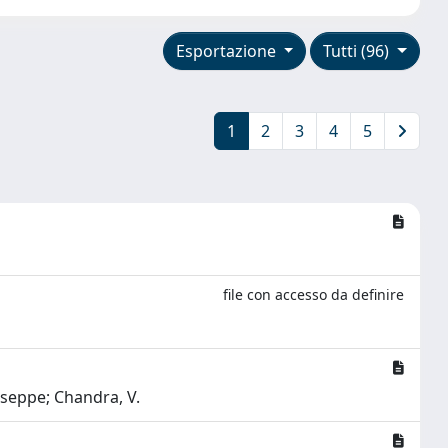
Esportazione
Tutti (96)
1
2
3
4
5
file con accesso da definire
iuseppe; Chandra, V.