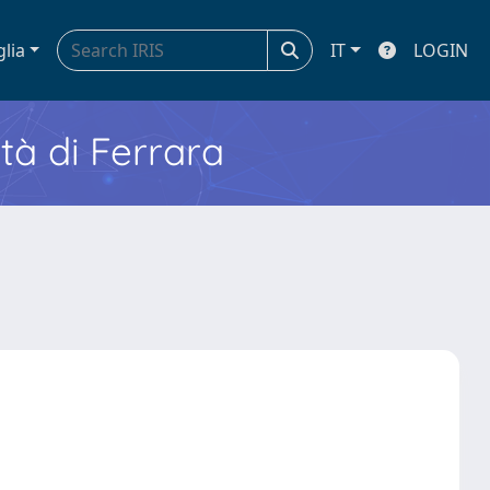
glia
IT
LOGIN
ità di Ferrara