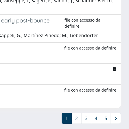
Giuseppe; I., Sagert; F., Sandin; J., Schaffner Bielich;
e early post-bounce
file con accesso da
definire
., Käppeli; G., Martínez Pinedo; M., Liebendörfer
file con accesso da definire
file con accesso da definire
1
2
3
4
5