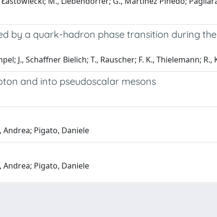
, Łastowiecki; M., Liebendörfer; G., Martínez Pinedo; Pagliara, 
ed by a quark-hadron phase transition during th
mpel; J., Schaffner Bielich; T., Rauscher; F. K., Thielemann; R
hoton and into pseudoscalar mesons
 Andrea; Pigato, Daniele
 Andrea; Pigato, Daniele