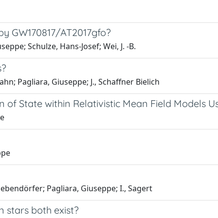
t by GW170817/AT2017gfo?
seppe; Schulze, Hans-Josef; Wei, J. -B.
s?
ahn; Pagliara, Giuseppe; J., Schaffner Bielich
 of State within Relativistic Mean Field Models
pe
ppe
 Liebendörfer; Pagliara, Giuseppe; I., Sagert
stars both exist?