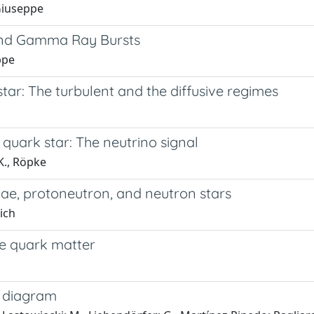
Giuseppe
 and Gamma Ray Bursts
ppe
tar: The turbulent and the diffusive regimes
quark star: The neutrino signal
K., Röpke
vae, protoneutron, and neutron stars
ich
ge quark matter
e diagram