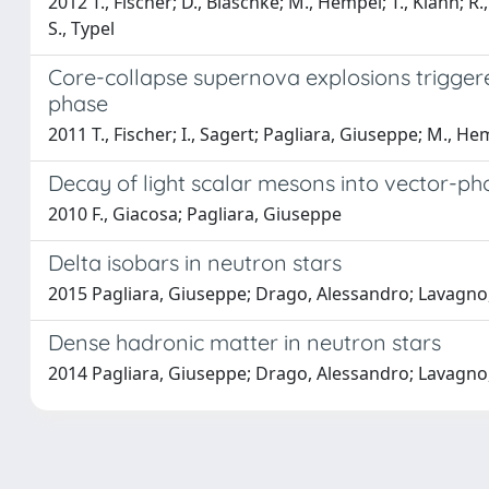
2012 T., Fischer; D., Blaschke; M., Hempel; T., Klähn; R.
S., Typel
Core-collapse supernova explosions trigger
phase
2011 T., Fischer; I., Sagert; Pagliara, Giuseppe; M., He
Decay of light scalar mesons into vector-p
2010 F., Giacosa; Pagliara, Giuseppe
Delta isobars in neutron stars
2015 Pagliara, Giuseppe; Drago, Alessandro; Lavagno,
Dense hadronic matter in neutron stars
2014 Pagliara, Giuseppe; Drago, Alessandro; Lavagno,