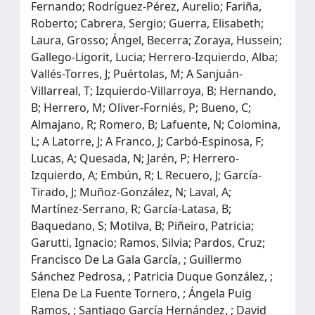
Fernando; Rodríguez-Pérez, Aurelio; Fariña,
Roberto; Cabrera, Sergio; Guerra, Elisabeth;
Laura, Grosso; Ángel, Becerra; Zoraya, Hussein;
Gallego-Ligorit, Lucia; Herrero-Izquierdo, Alba;
Vallés-Torres, J; Puértolas, M; A Sanjuán-
Villarreal, T; Izquierdo-Villarroya, B; Hernando,
B; Herrero, M; Oliver-Forniés, P; Bueno, C;
Almajano, R; Romero, B; Lafuente, N; Colomina,
L; A Latorre, J; A Franco, J; Carbó-Espinosa, F;
Lucas, A; Quesada, N; Jarén, P; Herrero-
Izquierdo, A; Embún, R; L Recuero, J; García-
Tirado, J; Muñoz-González, N; Laval, A;
Martínez-Serrano, R; García-Latasa, B;
Baquedano, S; Motilva, B; Piñeiro, Patricia;
Garutti, Ignacio; Ramos, Silvia; Pardos, Cruz;
Francisco De La Gala García, ; Guillermo
Sánchez Pedrosa, ; Patricia Duque González, ;
Elena De La Fuente Tornero, ; Ángela Puig
Ramos, ; Santiago García Hernández, ; David