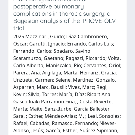
postoperative pulmonary
complications in thoracic surgery: a
Bayesian analysis of the iPROVE-OLV
trial
2025 Mazzinari, Guido; Díaz-Cambronero,
Oscar; Garutti, Ignacio; Errando, Carlos Luis;
Ferrando, Carlos; Spadaro, Savino;
Scaramuzzo, Gaetano; Ragazzi, Riccardo; Volta,
Carlo Alberto; Maniscalco, Pio; Cervantes, Oriol;
Parera, Ana; Argilaga, Marta; Herranz, Gracia;
Unzueta, Carmen; Selene, Martínez; Gonzalo,
Azparren; Marc, Bausili; Vives, Marc; Regi,
Kevin; Silvia, Torres; María, Díaz; Ricart Ana
Gasco Iñaki Parramón Fina, ; Costa-Reverte,
Marta; Maite, Sanz-Iturbe; García Ballester
Sara, ; Esther, Méndez-Arias; M, ; Leal, Sonsoles;
Rafael, Cabadas; Ramasco, Fernando; Nieves-
Alonso, Jesús; García, Esther; Suárez-Sipmann,