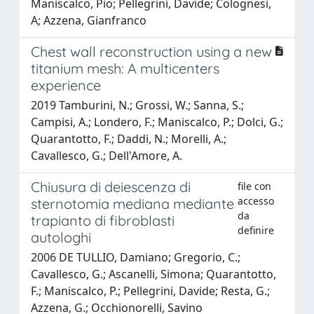
Maniscalco, Pio; Pellegrini, Davide; Colognesi,
A; Azzena, Gianfranco
Chest wall reconstruction using a new
titanium mesh: A multicenters
experience
2019 Tamburini, N.; Grossi, W.; Sanna, S.;
Campisi, A.; Londero, F.; Maniscalco, P.; Dolci, G.;
Quarantotto, F.; Daddi, N.; Morelli, A.;
Cavallesco, G.; Dell'Amore, A.
Chiusura di deiescenza di
file con
accesso
sternotomia mediana mediante
da
trapianto di fibroblasti
definire
autologhi
2006 DE TULLIO, Damiano; Gregorio, C.;
Cavallesco, G.; Ascanelli, Simona; Quarantotto,
F.; Maniscalco, P.; Pellegrini, Davide; Resta, G.;
Azzena, G.; Occhionorelli, Savino