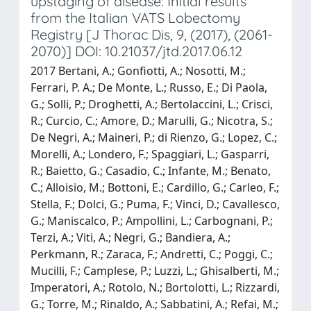
upstaging of disease: Initial results
from the Italian VATS Lobectomy
Registry [J Thorac Dis, 9, (2017), (2061-
2070)] DOI: 10.21037/jtd.2017.06.12
2017 Bertani, A.; Gonfiotti, A.; Nosotti, M.;
Ferrari, P. A.; De Monte, L.; Russo, E.; Di Paola,
G.; Solli, P.; Droghetti, A.; Bertolaccini, L.; Crisci,
R.; Curcio, C.; Amore, D.; Marulli, G.; Nicotra, S.;
De Negri, A.; Maineri, P.; di Rienzo, G.; Lopez, C.;
Morelli, A.; Londero, F.; Spaggiari, L.; Gasparri,
R.; Baietto, G.; Casadio, C.; Infante, M.; Benato,
C.; Alloisio, M.; Bottoni, E.; Cardillo, G.; Carleo, F.;
Stella, F.; Dolci, G.; Puma, F.; Vinci, D.; Cavallesco,
G.; Maniscalco, P.; Ampollini, L.; Carbognani, P.;
Terzi, A.; Viti, A.; Negri, G.; Bandiera, A.;
Perkmann, R.; Zaraca, F.; Andretti, C.; Poggi, C.;
Mucilli, F.; Camplese, P.; Luzzi, L.; Ghisalberti, M.;
Imperatori, A.; Rotolo, N.; Bortolotti, L.; Rizzardi,
G.; Torre, M.; Rinaldo, A.; Sabbatini, A.; Refai, M.;