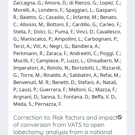
Zaccagna, G.; Amore, D.; di Rienzo, G.; Lopez, C.;
Morelli, A.; Londero, F.; Spaggiari, L.; Gasparri,
R.; Baietto, G.; Casadio, C.; Infante, M.; Benato,
C.; Alloisio, M.; Bottoni, E.; Cardillo, G.; Carleo, F.;
Stella, F.; Dolci, G.; Puma, F.; Vinci, D.; Cavallesco,
G.; Maniscalco, P.; Ampollini, L.; Carbognani, P.;
Terzi, A.; Viti, A.; Negri, G.; Bandiera, A.;
Perkmann, R.; Zaraca, F.; Andreetti, C.; Poggi, C.;
Mucilli, F.; Camplese, P.; Luzzi, L.; Ghisalberti, M.;
Imperatori, A.; Rotolo, N.; Bortolotti, L.; Rizzardi,
G.; Torre, M.; Rinaldo, A.; Sabbatini, A.; Refai, M.;
Benvenuti, M. R.; Benetti, D.; Stefani, A.; Natali,
P.; Lausi, P.; Guerrera, F.; Melloni, G.; Mazza, F.;
Argnani, D.; Sanna, S.; Fontana, D.; Beffa, V. D.;
Meda, S.; Pernazza, F.
Correction to: Risk factors and impact
of conversion from VATS to open
lobectomy: analysis from a national