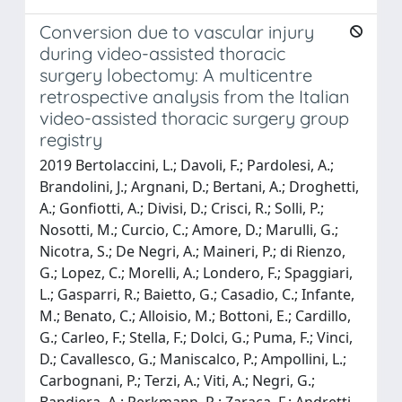
Conversion due to vascular injury
during video-assisted thoracic
surgery lobectomy: A multicentre
retrospective analysis from the Italian
video-assisted thoracic surgery group
registry
2019 Bertolaccini, L.; Davoli, F.; Pardolesi, A.;
Brandolini, J.; Argnani, D.; Bertani, A.; Droghetti,
A.; Gonfiotti, A.; Divisi, D.; Crisci, R.; Solli, P.;
Nosotti, M.; Curcio, C.; Amore, D.; Marulli, G.;
Nicotra, S.; De Negri, A.; Maineri, P.; di Rienzo,
G.; Lopez, C.; Morelli, A.; Londero, F.; Spaggiari,
L.; Gasparri, R.; Baietto, G.; Casadio, C.; Infante,
M.; Benato, C.; Alloisio, M.; Bottoni, E.; Cardillo,
G.; Carleo, F.; Stella, F.; Dolci, G.; Puma, F.; Vinci,
D.; Cavallesco, G.; Maniscalco, P.; Ampollini, L.;
Carbognani, P.; Terzi, A.; Viti, A.; Negri, G.;
Bandiera, A.; Perkmann, R.; Zaraca, F.; Andretti,