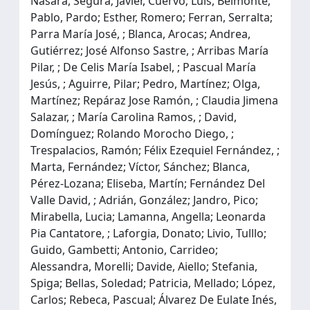
Nasara, Segura; Javier, Cuervo; Luis, Belmonte;
Pablo, Pardo; Esther, Romero; Ferran, Serralta;
Parra María José, ; Blanca, Arocas; Andrea,
Gutiérrez; José Alfonso Sastre, ; Arribas María
Pilar, ; De Celis María Isabel, ; Pascual María
Jesús, ; Aguirre, Pilar; Pedro, Martínez; Olga,
Martínez; Repáraz Jose Ramón, ; Claudia Jimena
Salazar, ; María Carolina Ramos, ; David,
Domínguez; Rolando Morocho Diego, ;
Trespalacios, Ramón; Félix Ezequiel Fernández, ;
Marta, Fernández; Víctor, Sánchez; Blanca,
Pérez-Lozana; Eliseba, Martín; Fernández Del
Valle David, ; Adrián, González; Jandro, Pico;
Mirabella, Lucia; Lamanna, Angella; Leonarda
Pia Cantatore, ; Laforgia, Donato; Livio, Tulllo;
Guido, Gambetti; Antonio, Carrideo;
Alessandra, Morelli; Davide, Aiello; Stefania,
Spiga; Bellas, Soledad; Patricia, Mellado; López,
Carlos; Rebeca, Pascual; Álvarez De Eulate Inés,