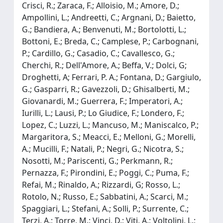
Crisci, R.; Zaraca, F.; Alloisio, M.; Amore, D.;
Ampollini, L.; Andreetti, C.; Argnani, D.; Baietto,
G.; Bandiera, A.; Benvenuti, M.; Bortolotti, L.;
Bottoni, E.; Breda, C.; Camplese, P.; Carbognani,
P.; Cardillo, G.; Casadio, C.; Cavallesco, G.;
Cherchi, R.; Dell'Amore, A.; Beffa, V.; Dolci, G;
Droghetti, A; Ferrari, P. A.; Fontana, D.; Gargiulo,
G.; Gasparri, R.; Gavezzoli, D.; Ghisalberti, M.;
Giovanardi, M.; Guerrera, F.; Imperatori, A.;
Iurilli, L.; Lausi, P.; Lo Giudice, F.; Londero, F.;
Lopez, C.; Luzzi, L.; Mancuso, M.; Maniscalco, P.;
Margaritora, S.; Meacci, E.; Melloni, G.; Morelli,
A.; Mucilli, F.; Natali, P.; Negri, G.; Nicotra, S.;
Nosotti, M.; Pariscenti, G.; Perkmann, R.;
Pernazza, F.; Pirondini, E.; Poggi, C.; Puma, F.;
Refai, M.; Rinaldo, A.; Rizzardi, G; Rosso, L.;
Rotolo, N.; Russo, E.; Sabbatini, A.; Scarci, M.;
Spaggiari, L.; Stefani, A.; Solli, P.; Surrente, C.;
Terzi, A.; Torre, M.; Vinci, D.; Viti, A.; Voltolini, L.;