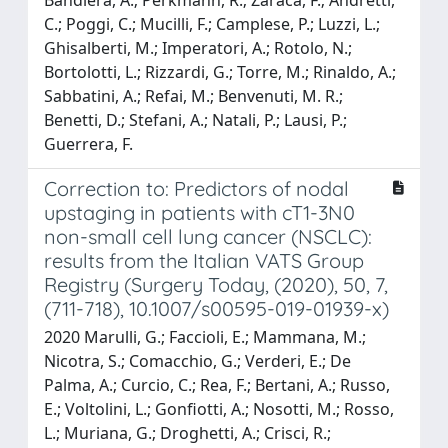
C.; Poggi, C.; Mucilli, F.; Camplese, P.; Luzzi, L.;
Ghisalberti, M.; Imperatori, A.; Rotolo, N.;
Bortolotti, L.; Rizzardi, G.; Torre, M.; Rinaldo, A.;
Sabbatini, A.; Refai, M.; Benvenuti, M. R.;
Benetti, D.; Stefani, A.; Natali, P.; Lausi, P.;
Guerrera, F.
Correction to: Predictors of nodal
upstaging in patients with cT1-3N0
non-small cell lung cancer (NSCLC):
results from the Italian VATS Group
Registry (Surgery Today, (2020), 50, 7,
(711-718), 10.1007/s00595-019-01939-x)
2020 Marulli, G.; Faccioli, E.; Mammana, M.;
Nicotra, S.; Comacchio, G.; Verderi, E.; De
Palma, A.; Curcio, C.; Rea, F.; Bertani, A.; Russo,
E.; Voltolini, L.; Gonfiotti, A.; Nosotti, M.; Rosso,
L.; Muriana, G.; Droghetti, A.; Crisci, R.;