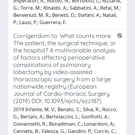
Imperatori, A.; Rotolo, N.; Bortolotti, L.; Rizzardi,
G.; Torre, M.; Rinaldo, A.; Sabbatini, A.; Refai, M.;
Benvenuti, M. R.; Benetti, D.; Stefani, A.; Natali,
P.; Lausi, P.; Guerrera, F.
Corrigendum to: What counts more:
The patient, the surgical technique, or
the hospital? A multivariable analysis
of factors affecting perioperative
complications of pulmonary
lobectomy by video-assisted
thoracoscopic surgery from a large
nationwide registry (European
Journal of Cardio-thoracic Surgery
(2019) DOI: 10.1093/ejcts/ezz187)
2019 Infante, M. V.; Benato, C.; Silva, R.; Rocco,
G.; Bertani, A.; Bertolaccini, L.; Gonfiotti, A.;
Giovannetti, R.; Bonadiman, C.; Lonardoni, A.;
Canneto, B.; Falezza, G.; Gandini, P.; Curcio, C.;