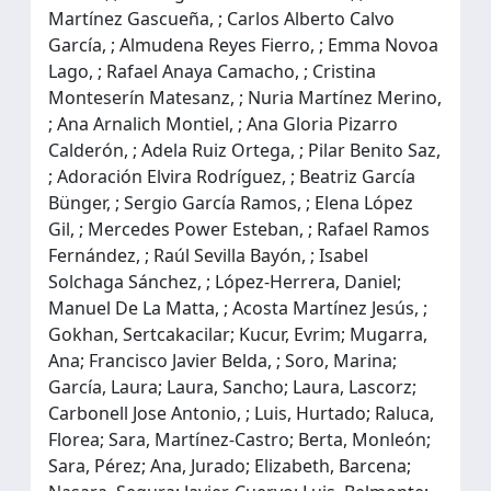
Martínez Gascueña, ; Carlos Alberto Calvo
García, ; Almudena Reyes Fierro, ; Emma Novoa
Lago, ; Rafael Anaya Camacho, ; Cristina
Monteserín Matesanz, ; Nuria Martínez Merino,
; Ana Arnalich Montiel, ; Ana Gloria Pizarro
Calderón, ; Adela Ruiz Ortega, ; Pilar Benito Saz,
; Adoración Elvira Rodríguez, ; Beatriz García
Bünger, ; Sergio García Ramos, ; Elena López
Gil, ; Mercedes Power Esteban, ; Rafael Ramos
Fernández, ; Raúl Sevilla Bayón, ; Isabel
Solchaga Sánchez, ; López-Herrera, Daniel;
Manuel De La Matta, ; Acosta Martínez Jesús, ;
Gokhan, Sertcakacilar; Kucur, Evrim; Mugarra,
Ana; Francisco Javier Belda, ; Soro, Marina;
García, Laura; Laura, Sancho; Laura, Lascorz;
Carbonell Jose Antonio, ; Luis, Hurtado; Raluca,
Florea; Sara, Martínez-Castro; Berta, Monleón;
Sara, Pérez; Ana, Jurado; Elizabeth, Barcena;