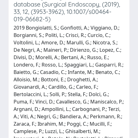
database (Surgical Endoscopy, (2019),
33, 12, (3953-3962), 10.1007/s00464-
019-06682-5)
2019 Bongiolatti, S.; Gonfiotti, A.; Viggiano, D.;
Borgianni, S.; Politi, L.; Crisci, R.; Curcio, C.;
Voltolini, L.; Amore, D.; Marulli, G.; Nicotra, S.;
De Negri, A.; Maineri, P.; Dirienzo, G.; Lopez, C.;
Divisi, D.; Morelli, A.; Bertani, A.; Russo, E.;
Londero, F.; Rosso, L.; Spaggiari, L.; Gasparri, R.;
Baietto, G.; Casadio, C.; Infante, M.; Benato, C.;
Alloisio, M.; Bottoni, E.; Droghetti, A.;
Giovanardi, A.; Cardillo, G.; Carleo, F.;
Bertolaccini, L.; Solli, P.; Stella, F.; Dolci, G.;
Puma, F.; Vinci, D.; Cavallesco, G.; Maniscalco, P.;
Argnani, D.; Ampollini, L.; Carbognani, P.; Terzi,
A.; Viti, A.; Negri, G.; Bandiera, A.; Perkmann, R.;
Zaraca, F.; Ibrahim, M.; Poggi, C.; Mucilli, F.;
Camplese, P.; Luzzi, L.; Ghisalberti, M.;