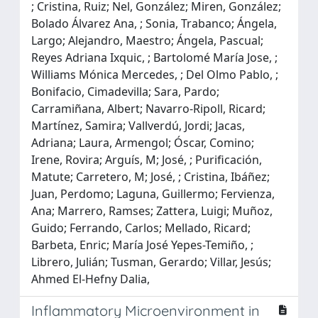
; Cristina, Ruiz; Nel, González; Miren, González;
Bolado Álvarez Ana, ; Sonia, Trabanco; Ángela,
Largo; Alejandro, Maestro; Ángela, Pascual;
Reyes Adriana Ixquic, ; Bartolomé María Jose, ;
Williams Mónica Mercedes, ; Del Olmo Pablo, ;
Bonifacio, Cimadevilla; Sara, Pardo;
Carramiñana, Albert; Navarro-Ripoll, Ricard;
Martínez, Samira; Vallverdú, Jordi; Jacas,
Adriana; Laura, Armengol; Óscar, Comino;
Irene, Rovira; Arguís, M; José, ; Purificación,
Matute; Carretero, M; José, ; Cristina, Ibáñez;
Juan, Perdomo; Laguna, Guillermo; Fervienza,
Ana; Marrero, Ramses; Zattera, Luigi; Muñoz,
Guido; Ferrando, Carlos; Mellado, Ricard;
Barbeta, Enric; María José Yepes-Temiño, ;
Librero, Julián; Tusman, Gerardo; Villar, Jesús;
Ahmed El-Hefny Dalia,
Inflammatory Microenvironment in