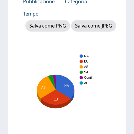
Pubblicazione
Categoria
Tempo
Salva come PNG
Salva come JPEG
NA
EU
AS
SA
Contin…
AF
NA
AS
EU