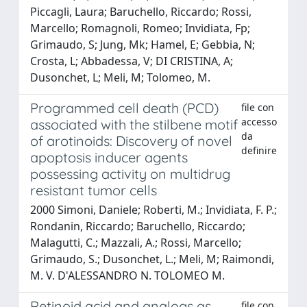
Piccagli, Laura; Baruchello, Riccardo; Rossi,
Marcello; Romagnoli, Romeo; Invidiata, Fp;
Grimaudo, S; Jung, Mk; Hamel, E; Gebbia, N;
Crosta, L; Abbadessa, V; DI CRISTINA, A;
Dusonchet, L; Meli, M; Tolomeo, M.
Programmed cell death (PCD)
file con
accesso
associated with the stilbene motif
da
of arotinoids: Discovery of novel
definire
apoptosis inducer agents
possessing activity on multidrug
resistant tumor cells
2000 Simoni, Daniele; Roberti, M.; Invidiata, F. P.;
Rondanin, Riccardo; Baruchello, Riccardo;
Malagutti, C.; Mazzali, A.; Rossi, Marcello;
Grimaudo, S.; Dusonchet, L.; Meli, M; Raimondi,
M. V. D'ALESSANDRO N. TOLOMEO M.
Retinoid acid and analogs as
file con