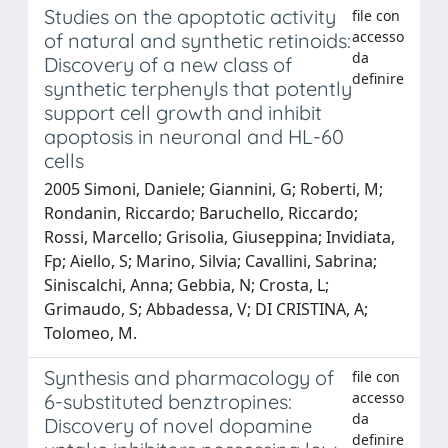
Studies on the apoptotic activity
file con
accesso
of natural and synthetic retinoids:
da
Discovery of a new class of
definire
synthetic terphenyls that potently
support cell growth and inhibit
apoptosis in neuronal and HL-60
cells
2005 Simoni, Daniele; Giannini, G; Roberti, M;
Rondanin, Riccardo; Baruchello, Riccardo;
Rossi, Marcello; Grisolia, Giuseppina; Invidiata,
Fp; Aiello, S; Marino, Silvia; Cavallini, Sabrina;
Siniscalchi, Anna; Gebbia, N; Crosta, L;
Grimaudo, S; Abbadessa, V; DI CRISTINA, A;
Tolomeo, M.
Synthesis and pharmacology of
file con
accesso
6-substituted benztropines:
da
Discovery of novel dopamine
definire