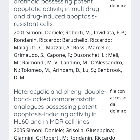
arotinoid possessing potent
definire
apoptotic activity in multidrug
and drug-induced apoptosis-
resistant cells.
2001 Simoni, Daniele; Roberti, M.; Invidiata, F. P.;
Rondanin, Riccardo; Baruchello, Riccardo;
Malagutti, C.; Mazzali, A.; Rossi, Marcello;
Grimaudo, S.; Capone, F.; Dusonchet, L.; Meli,
M.; Raimondi, M. V.; Landino, M.; D'Alessandro,
N.; Tolomeo, M.; Arindam, D.; Lu, S.; Benbrook,
D. M.
Heterocyclic and phenyl double-
file con
accesso
bond-locked combretastatin
da
analogues possessing potent
definire
apoptosis-inducing activity in
HL60 and in MDR cell lines
2005 Simoni, Daniele; Grisolia, Giuseppina;
Giannini, G; Roberti, M; Rondanin, Riccardo;