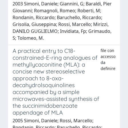
2003 Simoni, Daniele; Giannini, G; Baraldi, Pier
Giovanni; Romagnoli, Romeo; Roberti, M;
Rondanin, Riccardo; Baruchello, Riccardo;
Grisolia, Giuseppina; Rossi, Marcello; Mirizzi,
DANILO GUGLIELMO; Invidiata, Fp; Grimaudo,
S; Tolomeo, M.
A practical entry to C18-
file con
accesso
constrained-E-ring analogues of
da
methyllycaconitine (MLA): a
definire
concise new stereoselective
approach to 8-oxa-
decahydrolsoquinolines
accompanied by a simple
microwaves-assisted synthesis of
the succinimidobenzoate
appendage of MLA
2005 Simoni, Daniele; Rossi, Marcello;
Rondanin, Riccardo; Baruchello, Riccardo;