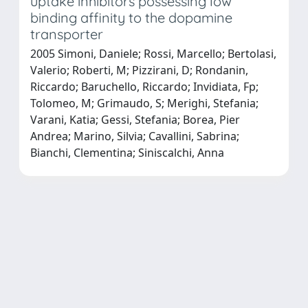
uptake inhibitors possessing low
binding affinity to the dopamine
transporter
2005 Simoni, Daniele; Rossi, Marcello; Bertolasi,
Valerio; Roberti, M; Pizzirani, D; Rondanin,
Riccardo; Baruchello, Riccardo; Invidiata, Fp;
Tolomeo, M; Grimaudo, S; Merighi, Stefania;
Varani, Katia; Gessi, Stefania; Borea, Pier
Andrea; Marino, Silvia; Cavallini, Sabrina;
Bianchi, Clementina; Siniscalchi, Anna
Powered by
IRIS
-
about IRIS
-