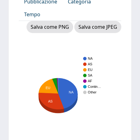
Pubblicazione
Categoria
Tempo
Salva come PNG
Salva come JPEG
NA
AS
EU
SA
AF
Contin…
EU
NA
Other
AS