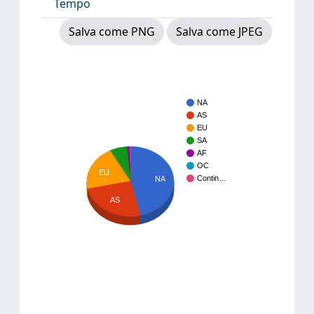
Tempo
Salva come PNG
Salva come JPEG
NA
AS
EU
SA
AF
OC
EU
Contin…
NA
AS