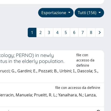
Esportazione
Tutti (156)
1
2
3
4
5
6
7
8
cology; PERNO) in newly
file con
accesso da
s in the elderly population.
definire
ci; G., Gardini; E., Pozzati; B., Urbini; I., Dascola; S.,
file con accesso da definire
 Ferracin, Manuela; Prueitt, R. L.; Yanaihara, N.; Lanza,