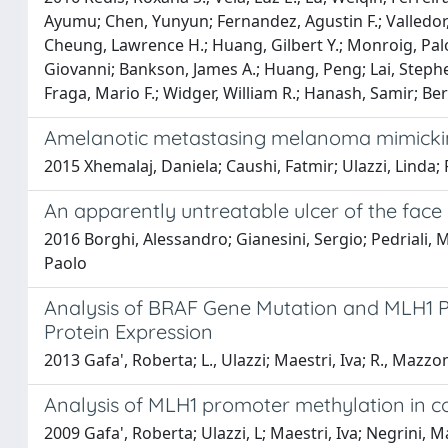
Ayumu; Chen, Yunyun; Fernandez, Agustin F.; Valledor,
Cheung, Lawrence H.; Huang, Gilbert Y.; Monroig, Palom
Giovanni; Bankson, James A.; Huang, Peng; Lai, Stephe
Fraga, Mario F.; Widger, William R.; Hanash, Samir; B
Amelanotic metastasing melanoma mimicki
2015 Xhemalaj, Daniela; Caushi, Fatmir; Ulazzi, Linda;
An apparently untreatable ulcer of the face
2016 Borghi, Alessandro; Gianesini, Sergio; Pedriali, 
Paolo
Analysis of BRAF Gene Mutation and MLH1 P
Protein Expression
2013 Gafa', Roberta; L., Ulazzi; Maestri, Iva; R., Mazzo
Analysis of MLH1 promoter methylation in col
2009 Gafa', Roberta; Ulazzi, L; Maestri, Iva; Negrini,