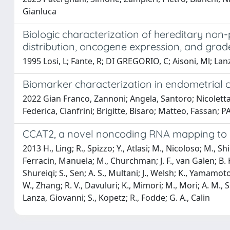
Gianluca
Biologic characterization of hereditary non
distribution, oncogene expression, and gra
1995 Losi, L; Fante, R; DI GREGORIO, C; Aisoni, Ml; La
Biomarker characterization in endometrial can
2022 Gian Franco, Zannoni; Angela, Santoro; Nicoletta,
Federica, Cianfrini; Brigitte, Bisaro; Matteo, Fassan; 
CCAT2, a novel noncoding RNA mapping to 8q
2013 H., Ling; R., Spizzo; Y., Atlasi; M., Nicoloso; M., Sh
Ferracin, Manuela; M., Churchman; J. F., van Galen; B. H.,
Shureiqi; S., Sen; A. S., Multani; J., Welsh; K., Yamamoto
W., Zhang; R. V., Davuluri; K., Mimori; M., Mori; A. M.,
Lanza, Giovanni; S., Kopetz; R., Fodde; G. A., Calin