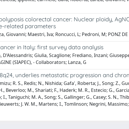
-polyposis colorectal cancer: Nuclear ploidy, AgN
de-related parameters
nza, Giovanni; Maestri, Iva; Roncucci, L; Pedroni, M; PONZ D
cer in Italy: first survey data analysis
 D’Alessandris; Giulia, Scaglione; Frediano, Inzani; Giusepp
PAGINE (SIAPEC), - Collaborators; Lanza, G
24, underlies metastatic progression and chromo
imizu; R. S., Redis; N., Nishida; Gafa', Roberta; J., Song; Z., Guo
 Beverloo; M., Shariati; F., Haderk; M. R., Estecio; G., Garcia 
; I., Taniguchi; M. A., Song; S., Gallinger; G., Casey; S. N., Th
 Sieuwerts; J. W. M., Martens; I., Tomlinson; Negrini, Massimo;