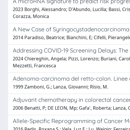
A microRNA signature to predict risk progre
2023 Borghi, Alessandro; D'Abundo, Lucilla; Bassi, Cris
Corazza, Monica
A New Case of Syringocystadenocarcinoma 
2014 Paradiso, Beatrice; Bianchini, E; Cifelli, Pierangel
Addressing COVID-19 Screening Delays: The
2024 Chiereghin, Angela; Pizzi, Lorenzo; Buriani, Caro
Mezzetti, Francesca
Adenoma-carcinoma del retto-colon. Linee gui
1999 Zamboni, G.; Lanza, Giovanni; Risio, M.
Adjuvant chemotherapy in colorectal cancer p
2006 Benatti, P; DE LEON, Mp; Gafa', Roberta; Lanza, G
Allele-Specific Reprogramming of Cancer 
2016 Redis, Roxana S.; Vela, Luz E.; Lu, Weiqin; Ferrei