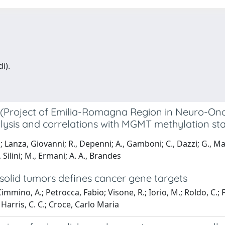
i).
dy (Project of Emilia-Romagna Region in Neuro-On
sis and correlations with MGMT methylation statu
; Lanza, Giovanni; R., Depenni; A., Gamboni; C., Dazzi; G., Maruc
., Silini; M., Ermani; A. A., Brandes
olid tumors defines cancer gene targets
 Cimmino, A.; Petrocca, Fabio; Visone, R.; Iorio, M.; Roldo, C.;
Harris, C. C.; Croce, Carlo Maria