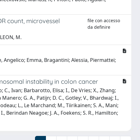
OR count, microvessel
file con accesso
da definire
E LEON, M.
e, Angelico; Emma, Bragantini; Alessia, Piermattei;
somal instability in colon cancer
; C., Ivan; Barbarotto, Elisa; I., De Vries; X., Zhang;
Manero; G. A., Patijn; D. C., Gotley; V., Bhardwaj; I.,
ibodeau; L., Le Marchand; M., Tiirikainen; S. A., Mani;
 I., Berindan Neagoe; J. A., Foekens; S. R., Hamilton;