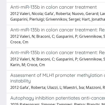
Anti-miR-135b in colon cancer treatment
2012 Valeri, Nicola; Gafa', Roberta; Nuovo, Gerard; La
Gasparini, Pierluigi; Grivennikov, Sergei; Hart, Jonath
Anti-miR-135b in colon cancer treatment: Res
2012 Valeri, N; Braconi, C; Gasparini, P; Grivennikow, S;
Croce, Cm
Anti-miR-135b in colon cancer treatment: Res
2012 Valeri, N; Braconi, C; Gasparini, P; Grivennikow, S
Karin, M; Croce, Cm
Assessment of MLH1 promoter methylation an
instability
2012 Gafa', Roberta; Ulazzi, L; Maestri, Iva; Mazzoni, 
Autophagy inhibition potentiates anti-cancer 
2025 Patergnani, Simone; Zampieri, Pietro; Bianchi, Ni