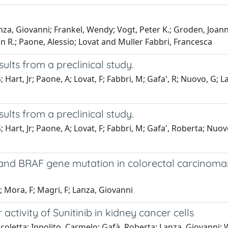
nza, Giovanni; Frankel, Wendy; Vogt, Peter K.; Groden, Joanna
an R.; Paone, Alessio; Lovat and Muller Fabbri, Francesca
ults from a preclinical study.
 Hart, Jr; Paone, A; Lovat, F; Fabbri, M; Gafa', R; Nuovo, G; L
ults from a preclinical study.
; Hart, Jr; Paone, A; Lovat, F; Fabbri, M; Gafa', Roberta; Nuo
d BRAF gene mutation in colorectal carcinomas 
R; Mora, F; Magri, F; Lanza, Giovanni
activity of Sunitinib in kidney cancer cells
coletta; Ippolito, Carmelo; Gafà, Roberta; Lanza, Giovanni; 