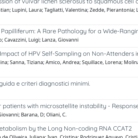
ssion of vulvar lichen sclerosus to squamous cell
tian; Lupini, Laura; Tagliatti, Valentina; Zedde, Pierantonia
Papilliferum: A Rare Pathology for a Wide-Rang
o; Cavazzini, Luigi; Lanza, Giovanni
 Impact of HPV Self-Sampling on Non-Attenders 
lina; Sanna, Tiziana; Amico, Andrea; Squillace, Lorena; Molin
da e criteri diagnostici minimi.
atients with microsatellite instability - Respons
iovanni; Barana, D; Oliani, C.
Metabolism by the Long Non-coding RNA CCAT2
ra de Oliveira, Juliana; Ivan, Cristina; Rodriguez Aguayo, Cri