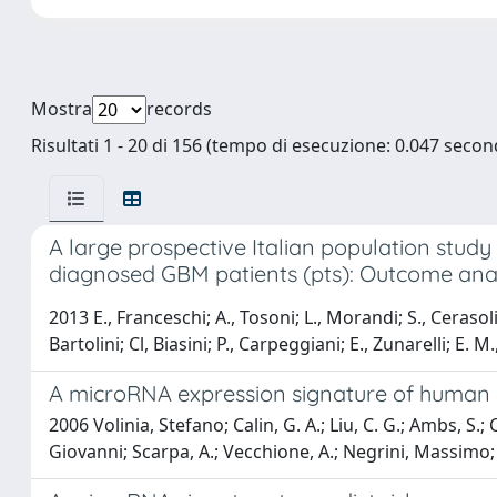
Mostra
records
Risultati 1 - 20 di 156 (tempo di esecuzione: 0.047 second
A large prospective Italian population stu
diagnosed GBM patients (pts): Outcome analy
2013 E., Franceschi; A., Tosoni; L., Morandi; S., Cerasoli
Bartolini; Cl, Biasini; P., Carpeggiani; E., Zunarelli; E. M
A microRNA expression signature of human s
2006 Volinia, Stefano; Calin, G. A.; Liu, C. G.; Ambs, S.;
Giovanni; Scarpa, A.; Vecchione, A.; Negrini, Massimo; 