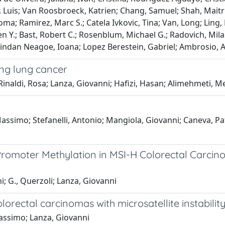
 Luis; Van Roosbroeck, Katrien; Chang, Samuel; Shah, Maitri;
a; Ramirez, Marc S.; Catela Ivkovic, Tina; Van, Long; Ling, 
n Y.; Bast, Robert C.; Rosenblum, Michael G.; Radovich, Mila
erindan Neagoe, Ioana; Lopez Berestein, Gabriel; Ambrosio, A
ng lung cancer
 Rinaldi, Rosa; Lanza, Giovanni; Hafizi, Hasan; Alimehmeti, M
Massimo; Stefanelli, Antonio; Mangiola, Giovanni; Caneva, Pat
romoter Methylation in MSI-H Colorectal Carcin
ni; G., Querzoli; Lanza, Giovanni
orectal carcinomas with microsatellite instabilit
 Massimo; Lanza, Giovanni