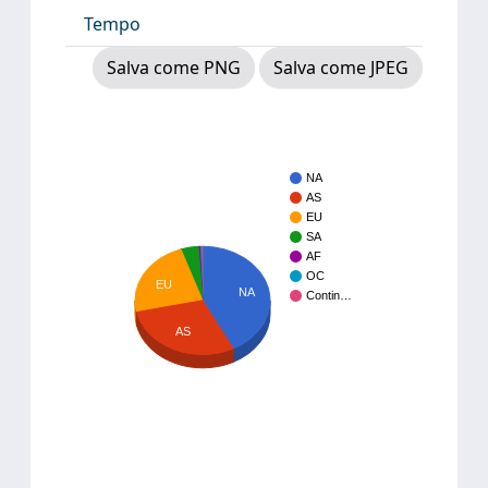
Tempo
Salva come PNG
Salva come JPEG
NA
AS
EU
SA
AF
OC
EU
NA
Contin…
AS