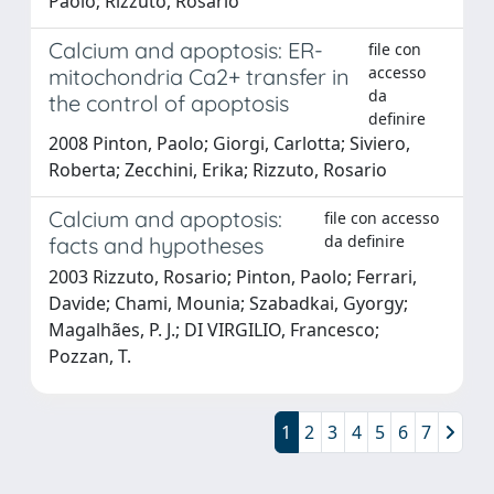
Paolo; Rizzuto, Rosario
Calcium and apoptosis: ER-
file con
accesso
mitochondria Ca2+ transfer in
da
the control of apoptosis
definire
2008 Pinton, Paolo; Giorgi, Carlotta; Siviero,
Roberta; Zecchini, Erika; Rizzuto, Rosario
Calcium and apoptosis:
file con accesso
da definire
facts and hypotheses
2003 Rizzuto, Rosario; Pinton, Paolo; Ferrari,
Davide; Chami, Mounia; Szabadkai, Gyorgy;
Magalhães, P. J.; DI VIRGILIO, Francesco;
Pozzan, T.
1
2
3
4
5
6
7