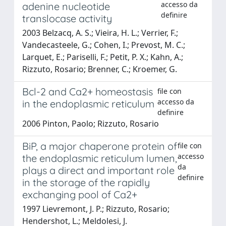
accesso da
adenine nucleotide
definire
translocase activity
2003 Belzacq, A. S.; Vieira, H. L.; Verrier, F.;
Vandecasteele, G.; Cohen, I.; Prevost, M. C.;
Larquet, E.; Pariselli, F.; Petit, P. X.; Kahn, A.;
Rizzuto, Rosario; Brenner, C.; Kroemer, G.
Bcl-2 and Ca2+ homeostasis
file con
accesso da
in the endoplasmic reticulum
definire
2006 Pinton, Paolo; Rizzuto, Rosario
BiP, a major chaperone protein of
file con
accesso
the endoplasmic reticulum lumen,
da
plays a direct and important role
definire
in the storage of the rapidly
exchanging pool of Ca2+
1997 Lievremont, J. P.; Rizzuto, Rosario;
Hendershot, L.; Meldolesi, J.