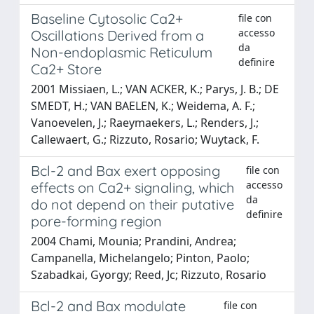
Baseline Cytosolic Ca2+
file con
accesso
Oscillations Derived from a
da
Non-endoplasmic Reticulum
definire
Ca2+ Store
2001 Missiaen, L.; VAN ACKER, K.; Parys, J. B.; DE
SMEDT, H.; VAN BAELEN, K.; Weidema, A. F.;
Vanoevelen, J.; Raeymaekers, L.; Renders, J.;
Callewaert, G.; Rizzuto, Rosario; Wuytack, F.
Bcl-2 and Bax exert opposing
file con
accesso
effects on Ca2+ signaling, which
da
do not depend on their putative
definire
pore-forming region
2004 Chami, Mounia; Prandini, Andrea;
Campanella, Michelangelo; Pinton, Paolo;
Szabadkai, Gyorgy; Reed, Jc; Rizzuto, Rosario
Bcl-2 and Bax modulate
file con