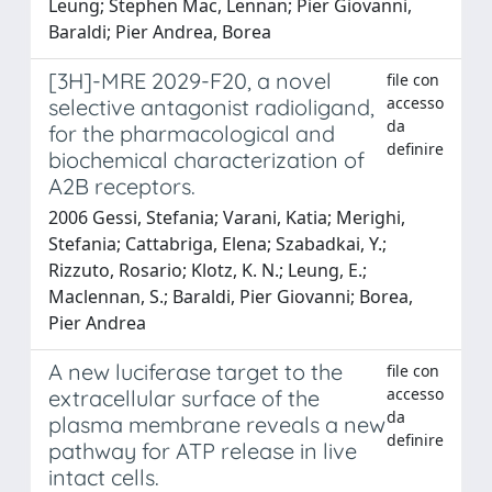
Leung; Stephen Mac, Lennan; Pier Giovanni,
Baraldi; Pier Andrea, Borea
[3H]-MRE 2029-F20, a novel
file con
accesso
selective antagonist radioligand,
da
for the pharmacological and
definire
biochemical characterization of
A2B receptors.
2006 Gessi, Stefania; Varani, Katia; Merighi,
Stefania; Cattabriga, Elena; Szabadkai, Y.;
Rizzuto, Rosario; Klotz, K. N.; Leung, E.;
Maclennan, S.; Baraldi, Pier Giovanni; Borea,
Pier Andrea
A new luciferase target to the
file con
accesso
extracellular surface of the
da
plasma membrane reveals a new
definire
pathway for ATP release in live
intact cells.