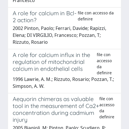
Francesco
A role for calcium in Bcl-
file con accesso da
definire
2 action?
2002 Pinton, Paolo; Ferrari, Davide; Rapizzi,
Elena; DI VIRGILIO, Francesco; Pozzan, T;
Rizzuto, Rosario
A role for calcium influx in the
file con
accesso
regulation of mitochondrial
da
calcium in endothelial cells
definire
1996 Lawrie, A. M.; Rizzuto, Rosario; Pozzan, T.;
Simpson, A. W.
Aequorin chimeras as valuable
file con
accesso
tool in the measurement of Ca2+
da
concentration during cadmium
definire
injury
2005 Biagioli, M; Pinton, Paolo; Scudiero, R;