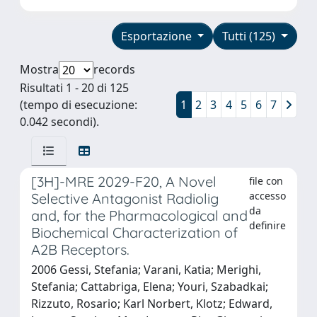
Esportazione
Tutti (125)
Mostra
records
Risultati 1 - 20 di 125
(tempo di esecuzione:
1
2
3
4
5
6
7
0.042 secondi).
[3H]-MRE 2029-F20, A Novel
file con
accesso
Selective Antagonist Radiolig
da
and, for the Pharmacological and
definire
Biochemical Characterization of
A2B Receptors.
2006 Gessi, Stefania; Varani, Katia; Merighi,
Stefania; Cattabriga, Elena; Youri, Szabadkai;
Rizzuto, Rosario; Karl Norbert, Klotz; Edward,