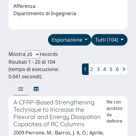
Afferenza
Dipartimento di Ingegneria
Esportazione
Tutti (104)
Mostra
records
Risultati 1 - 20 di 104
(tempo di esecuzione:
1
2
3
4
5
6
0.041 secondi).
A CFRP-Based Strengthening
file con
accesso
Technique to Increase the
da
Flexural and Energy Dissipation
definire
Capacities of RC Columns
2009 Perrone, M.; Barros, J. A. O.; Aprile,