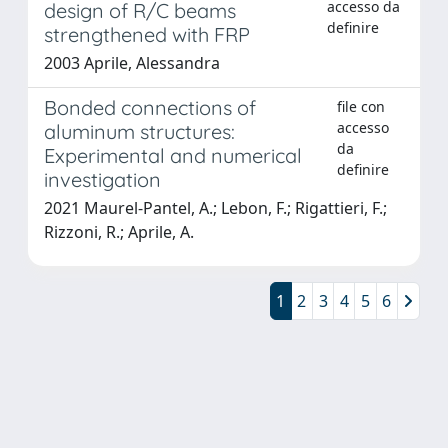
accesso da
design of R/C beams
definire
strengthened with FRP
2003 Aprile, Alessandra
Bonded connections of
file con
accesso
aluminum structures:
da
Experimental and numerical
definire
investigation
2021 Maurel-Pantel, A.; Lebon, F.; Rigattieri, F.;
Rizzoni, R.; Aprile, A.
1
2
3
4
5
6