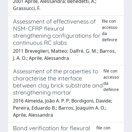
2001 Aprile, Alessandra; Benedetti, A.;
Grassucci, F.
Assessment of effectiveness of
file con
accesso
NSM-CFRP flexural
da
strengthening configurations for
definire
continuous RC slabs
2011 Breveglieri, Matteo; Dalfré, G. M.; Barros,
J. A. O.; Aprile, Alessandra
Assessment of the properties to
file con
accesso
characterise the interface
da
between clay brick substrate and
definire
strengthening mortar
2016 Almeida, João A. P. P; Bordigoni, Davide;
Pereira, Eduardo B.; Barros, Joaquim A. O.;
Aprile, Alessandra
Bond verification for flexural
file con