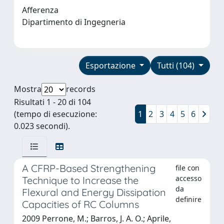
Afferenza
Dipartimento di Ingegneria
Esportazione
Tutti (104)
Mostra
records
Risultati 1 - 20 di 104
(tempo di esecuzione:
1
2
3
4
5
6
0.023 secondi).
A CFRP-Based Strengthening
file con
accesso
Technique to Increase the
da
Flexural and Energy Dissipation
definire
Capacities of RC Columns
2009 Perrone, M.; Barros, J. A. O.; Aprile,