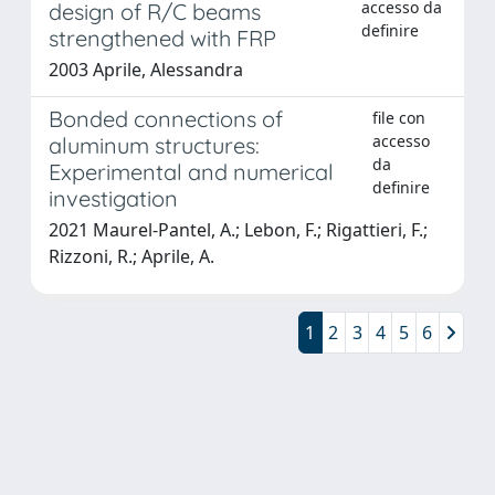
accesso da
design of R/C beams
definire
strengthened with FRP
2003 Aprile, Alessandra
Bonded connections of
file con
accesso
aluminum structures:
da
Experimental and numerical
definire
investigation
2021 Maurel-Pantel, A.; Lebon, F.; Rigattieri, F.;
Rizzoni, R.; Aprile, A.
1
2
3
4
5
6