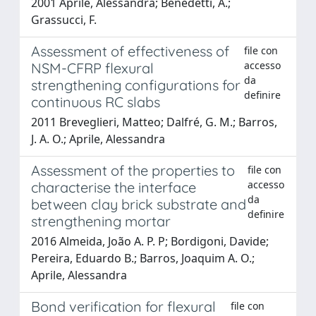
2001 Aprile, Alessandra; Benedetti, A.;
Grassucci, F.
Assessment of effectiveness of
file con
accesso
NSM-CFRP flexural
da
strengthening configurations for
definire
continuous RC slabs
2011 Breveglieri, Matteo; Dalfré, G. M.; Barros,
J. A. O.; Aprile, Alessandra
Assessment of the properties to
file con
accesso
characterise the interface
da
between clay brick substrate and
definire
strengthening mortar
2016 Almeida, João A. P. P; Bordigoni, Davide;
Pereira, Eduardo B.; Barros, Joaquim A. O.;
Aprile, Alessandra
Bond verification for flexural
file con