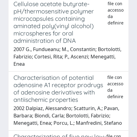
Cellulose acetate butyrate-
file con
accesso
pH/thermosensitive polymer
da
microcapsules containing
definire
aminated poly(vinyl alcohol)
microspheres for oral
administration of DNA
2007 G., Fundueanu; M., Constantin; Bortolotti,
Fabrizio; Cortesi, Rita; P., Ascenzi; Menegatti,
Enea
Characterisation of potential
file con
accesso
adenosine A1 receptor prodrugs
da
of adenosine derivatives with
definire
antiischemic properties
2002 Dalpiaz, Alessandro; Scatturin, A.; Pavan,
Barbara; Biondi, Carla; Bortolotti, Fabrizio;
Menegatti, Enea; Porcu, L.; Manfredini, Stefano
Characterization of five new low-
file con