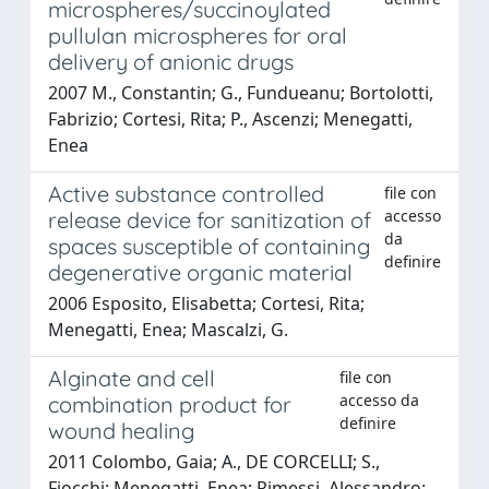
microspheres/succinoylated
pullulan microspheres for oral
delivery of anionic drugs
2007 M., Constantin; G., Fundueanu; Bortolotti,
Fabrizio; Cortesi, Rita; P., Ascenzi; Menegatti,
Enea
Active substance controlled
file con
accesso
release device for sanitization of
da
spaces susceptible of containing
definire
degenerative organic material
2006 Esposito, Elisabetta; Cortesi, Rita;
Menegatti, Enea; Mascalzi, G.
Alginate and cell
file con
accesso da
combination product for
definire
wound healing
2011 Colombo, Gaia; A., DE CORCELLI; S.,
Fiocchi; Menegatti, Enea; Rimessi, Alessandro;