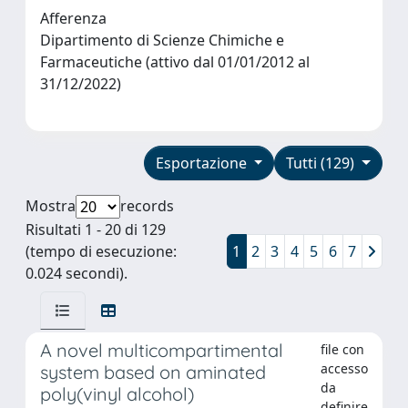
Afferenza
Dipartimento di Scienze Chimiche e
Farmaceutiche (attivo dal 01/01/2012 al
31/12/2022)
Esportazione
Tutti (129)
Mostra
records
Risultati 1 - 20 di 129
(tempo di esecuzione:
1
2
3
4
5
6
7
0.024 secondi).
A novel multicompartimental
file con
accesso
system based on aminated
da
poly(vinyl alcohol)
definire