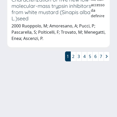
accesso
molecular-mass trypsin inhibitors
da
from white mustard (Sinapis alba
definire
L.)seed
2000 Ruoppolo, M; Amoresano, A; Pucci, P;
Pascarella, S; Polticelli, F; Trovato, M; Menegatti,
Enea; Ascenzi, P.
1
2
3
4
5
6
7
Powered by
IRIS
-
about IRIS
-
Utilizzo dei cookie
Copyright © 2026