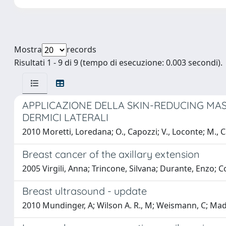
Mostra
records
Risultati 1 - 9 di 9 (tempo di esecuzione: 0.003 secondi).
APPLICAZIONE DELLA SKIN-REDUCING MAS
DERMICI LATERALI
2010 Moretti, Loredana; O., Capozzi; V., Loconte; M., Ca
Breast cancer of the axillary extension
2005 Virgili, Anna; Trincone, Silvana; Durante, Enzo; 
Breast ultrasound - update
2010 Mundinger, A; Wilson A. R., M; Weismann, C; Mad