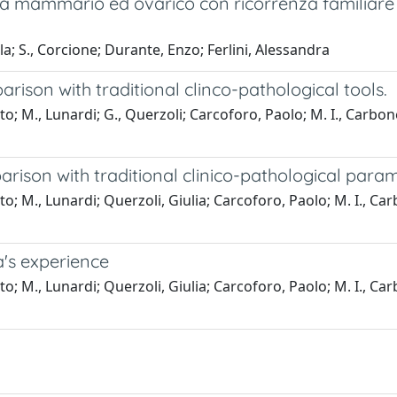
a mammario ed ovarico con ricorrenza familiare
a; S., Corcione; Durante, Enzo; Ferlini, Alessandra
son with traditional clinco-pathological tools.
M., Lunardi; G., Querzoli; Carcoforo, Paolo; M. I., Carbonell Lun
ison with traditional clinico-pathological param
 M., Lunardi; Querzoli, Giulia; Carcoforo, Paolo; M. I., Carbone
's experience
 M., Lunardi; Querzoli, Giulia; Carcoforo, Paolo; M. I., Carbone