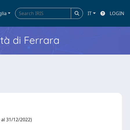
glia
IT
LOGIN
ità di Ferrara
2 al 31/12/2022)