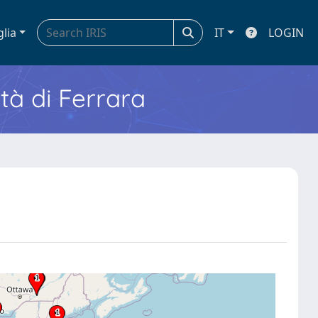
glia
IT
LOGIN
ità di Ferrara