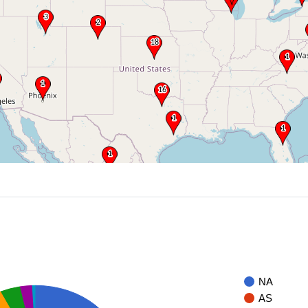
NA
AS