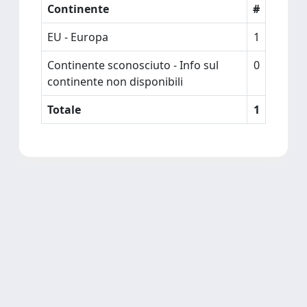
Continente
#
EU - Europa
1
Continente sconosciuto - Info sul
0
continente non disponibili
Totale
1
Powered by
IRIS
-
about IRIS
-
Utilizzo dei cookie
Copyright © 2026