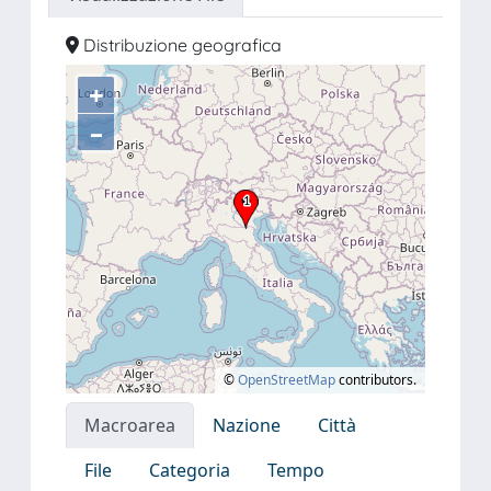
Distribuzione geografica
+
–
©
OpenStreetMap
contributors.
Macroarea
Nazione
Città
File
Categoria
Tempo