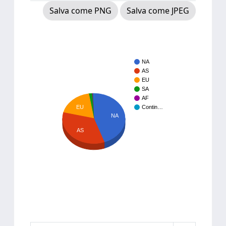
Salva come PNG
Salva come JPEG
NA
AS
EU
SA
AF
EU
Contin…
NA
AS