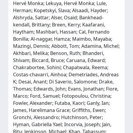
Hervé Monka; Lekuya, Hervé Monka; Lule,
Herman; Kopetskyi, Slava; Alsaadi, Hayder;
Alshryda, Sattar; Alser, Osaid; Bankhead‐
kendall, Brittany; Breen, Kerry; Kaafarani,
Haytham; Mashbari, Hassan; Cal, Fernando
Bonilla; Al‐naggar, Hamza; Maimbo, Mayaba;
Mazingi, Dennis; Abbott, Tom; Adamina, Michel;
Akhbari, Melika; Benson, Ruth; Bhanderi,
Shivam; Biccard, Bruce; Caruana, Edward;
Chakrabortee, Sohini; Chapatwala, Reema;
Costas‐chavarri, Ainhoa; Demetriades, Andreas
K; Desai, Anant; Di Saverio, Salomone; Drake,
Thomas; Edwards, John; Evans, Jonathan; Fiore,
Marco; Ford, Samuel; Fotopoulou, Christina;
Fowler, Alexander; Futaba, Kaori; Ganly, Ian;
James, Harelimana Grace; Griffiths, Ewen;
Gronchi, Alessandro; Hutchinson, Peter;
Hyman, Gabriella Yael; Incorvia, Joseph; Jain,
Ritu; Jenkinson, Michael; Khan, Tabassum;