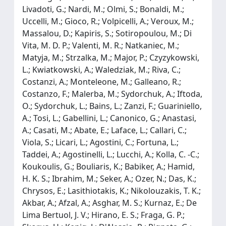
Livadoti, G.; Nardi, M.; Olmi, S.; Bonaldi, M.;
Uccelli, M.; Gioco, R.; Volpicelli, A.; Veroux, M.;
Massalou, D.; Kapiris, S.; Sotiropoulou, M.; Di
Vita, M. D. P.; Valenti, M. R.; Natkaniec, M.;
Matyja, M.; Strzalka, M.; Major, P.; Czyzykowski,
L.; Kwiatkowski, A.; Waledziak, M.; Riva, C.;
Costanzi, A.; Monteleone, M.; Galleano, R.;
Costanzo, F.; Malerba, M.; Sydorchuk, A.; Iftoda,
O.; Sydorchuk, L.; Bains, L.; Zanzi, F.; Guariniello,
A.; Tosi, L.; Gabellini, L.; Canonico, G.; Anastasi,
A.; Casati, M.; Abate, E.; Laface, L.; Callari, C.;
Viola, S.; Licari, L.; Agostini, C.; Fortuna, L.;
Taddei, A.; Agostinelli, L.; Lucchi, A.; Kolla, C. -C.;
Koukoulis, G.; Bouliaris, K.; Babiker, A.; Hamid,
H. K. S.; Ibrahim, M.; Seker, A.; Ozer, N.; Das, K.;
Chrysos, E.; Lasithiotakis, K.; Nikolouzakis, T. K.;
Akbar, A.; Afzal, A.; Asghar, M. S.; Kurnaz, E.; De
Lima Bertuol, J. V.; Hirano, E. S.; Fraga, G. P.;