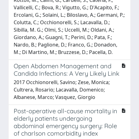
Vallicelli, C.; Bova, R.; Vigutto, G.; D'Acapito, F.;
Ercolani, G.; Solaini, L.; Biloslavo, A.; Germani, P.;
Colutta, C.; Occhionorelli, S.; Lacavalla, D.;
Sibilla, M. G.; Olmi, S.; Uccelli, M.; Oldani, A.;
Giordano, A.; Guagni, T.; Perini, D.; Pata, F.;
Nardo, B.; Paglione, D.; Franco, G.; Donadon,
M.; Di Martino, M.; Bruzzese, D.; Pacella, D.
Open Abdomen Management and
Candida Infections: A Very Likely Link
2017 Occhionorelli, Savino; Zese, Monica;
Cultrera, Rosario; Lacavalla, Domenico;
Albanese, Marco; Vasquez, Giorgio
Post-operative all-cause mortality in
elderly patients undergoing
abdominal emergency surgery: Role
of charlson comorbidity index