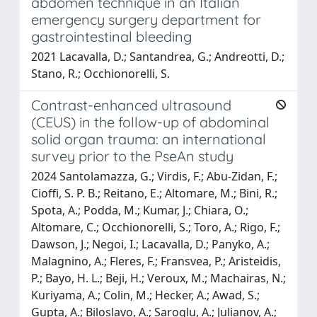
abdomen technique in an Italian
emergency surgery department for
gastrointestinal bleeding
2021 Lacavalla, D.; Santandrea, G.; Andreotti, D.;
Stano, R.; Occhionorelli, S.
Contrast-enhanced ultrasound
(CEUS) in the follow-up of abdominal
solid organ trauma: an international
survey prior to the PseAn study
2024 Santolamazza, G.; Virdis, F.; Abu-Zidan, F.;
Cioffi, S. P. B.; Reitano, E.; Altomare, M.; Bini, R.;
Spota, A.; Podda, M.; Kumar, J.; Chiara, O.;
Altomare, C.; Occhionorelli, S.; Toro, A.; Rigo, F.;
Dawson, J.; Negoi, I.; Lacavalla, D.; Panyko, A.;
Malagnino, A.; Fleres, F.; Fransvea, P.; Aristeidis,
P.; Bayo, H. L.; Beji, H.; Veroux, M.; Machairas, N.;
Kuriyama, A.; Colin, M.; Hecker, A.; Awad, S.;
Gupta, A.; Biloslavo, A.; Saroglu, A.; Julianov, A.;