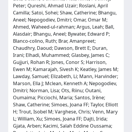
Peter; Qureshi, Ahmad Uzair; Roslani, April
Camilla; Satoi, Sohei; Shaw, Catherine; Bhangu,
Aneel; Nepogodiev, Dmitri; Omar, Omar M;
Ahmed, Waheed‐ul‐rahman; Argus, Leah; Ball,
Alasdair; Bhangu, Aneel; Bywater, Edward P;
Blanco‐colino, Ruth; Brar, Amanpreet;
Chaudhry, Daoud; Dawson, Brett E; Duran,
Irani; Elhadi, Muhammed; Glasbey, James C;
Gujjuri, Rohan R; Jones, Conor S; Harrison,
Ewen M; Kamarajah, Sivesh K; Keatley, James M;
Lawday, Samuel; Elizabeth, Li; Mann, Harvinder;
Marson, Ella J; Mclean, Kenneth A; Nepogodiev,
Dmitri; Norman, Lisa; Ots, Riinu; Outani,
Oumaima; Picciochi, Maria; Santos, Irène;
Shaw, Catherine; Simoes, Joana FF; Taylor, Elliott
H; Trout, Isobel M; Varghese, Chris; Venn, Mary
L; William, Xu; Simoes, Joana FF; Dajti, Irida;
Gjata, Arben; Kacimi, Salah Eddine Oussama;