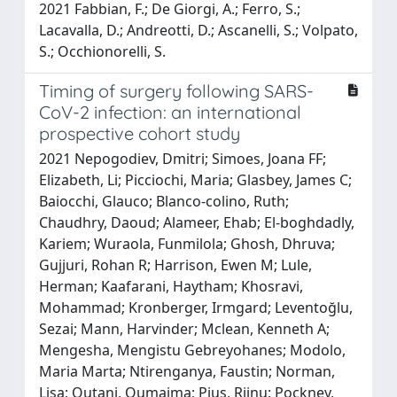
2021 Fabbian, F.; De Giorgi, A.; Ferro, S.;
Lacavalla, D.; Andreotti, D.; Ascanelli, S.; Volpato,
S.; Occhionorelli, S.
Timing of surgery following SARS-
CoV-2 infection: an international
prospective cohort study
2021 Nepogodiev, Dmitri; Simoes, Joana FF;
Elizabeth, Li; Picciochi, Maria; Glasbey, James C;
Baiocchi, Glauco; Blanco‐colino, Ruth;
Chaudhry, Daoud; Alameer, Ehab; El‐boghdadly,
Kariem; Wuraola, Funmilola; Ghosh, Dhruva;
Gujjuri, Rohan R; Harrison, Ewen M; Lule,
Herman; Kaafarani, Haytham; Khosravi,
Mohammad; Kronberger, Irmgard; Leventoğlu,
Sezai; Mann, Harvinder; Mclean, Kenneth A;
Mengesha, Mengistu Gebreyohanes; Modolo,
Maria Marta; Ntirenganya, Faustin; Norman,
Lisa; Outani, Oumaima; Pius, Riinu; Pockney,