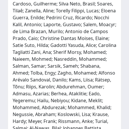
Cardoso, Guilherme; Silva Neto, Brasil; Soares,
Tilaê; Zanella, Aline; Torelly Filippi, Lucas; Eloena
Guerra, Enilde; Pedrini Cruz, Ricardo; Nocchi
Kalil, Antonio; Laporte, Gustavo; Salem, Moacyr;
de Lima Brazan, Murilo; Antonio de Campos
Prado, Caio; Christine Dantas Moises, Elaine;
Satie Suto, Hilda; Gadotti Yasuda, Alice; Carolina
Tagliatti Zani, Ana; Sherif Morsy, Mohamed;
Naieem, Mohmed; Nasreddin, Mohammed;
Salman, Samar; Sarsik, Sameh; Shabana,
Ahmed; Tolba, Engy; Zagho, Mohamed; Alfonso
Arévalo Sandoval, Danilo; Kams, Liisa; Rätsep,
Tõnu; Riips, Karolin; Abdurehman, Oumer;
Admasu, Azarias; Berhea, Ataklitie; Eado,
Yegeremu; Hailu, Nebiyou; Kidane, Meklit;
Mohammed, Abdurezak; Mohammed, Khalid;
Negussie, Abraham; Koslowski, Lisa; Krause,
Hardy; Meyer, Frank; Rissmann, Anke; Turial,
Salmai; Al-Nawas, Bilal; Johannes Battista,