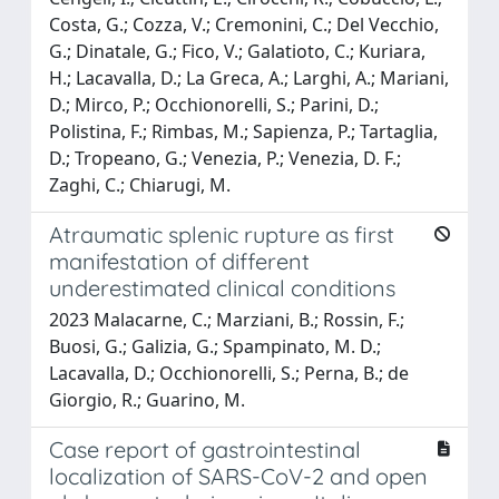
Costa, G.; Cozza, V.; Cremonini, C.; Del Vecchio,
G.; Dinatale, G.; Fico, V.; Galatioto, C.; Kuriara,
H.; Lacavalla, D.; La Greca, A.; Larghi, A.; Mariani,
D.; Mirco, P.; Occhionorelli, S.; Parini, D.;
Polistina, F.; Rimbas, M.; Sapienza, P.; Tartaglia,
D.; Tropeano, G.; Venezia, P.; Venezia, D. F.;
Zaghi, C.; Chiarugi, M.
Atraumatic splenic rupture as first
manifestation of different
underestimated clinical conditions
2023 Malacarne, C.; Marziani, B.; Rossin, F.;
Buosi, G.; Galizia, G.; Spampinato, M. D.;
Lacavalla, D.; Occhionorelli, S.; Perna, B.; de
Giorgio, R.; Guarino, M.
Case report of gastrointestinal
localization of SARS-CoV-2 and open