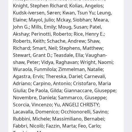
Knight, Stephen Richard; Kolias, Angelos;
Kudsk‐iversen, Søren; Kwan, Tsun Yu; Leung,
Elaine; Mayol, Julio; Mckay, Siobhan; Meara,
John G.; Mills, Emily; Moug, Susan; Patel,
Akshay; Perinotti, Roberto; Rice, Henry E.;
Roberts, Keith; Schache, Andrew; Shaw,
Richard; Smart, Neil; Stephens, Matthew;
Stewart, Grant D.; Teasdale, Ella; Vaughan‐
shaw, Peter; Vidya, Raghavan; Wright, Naomi;
Wuraola, Funmilola; Zimmelman, Natalie;
Agastra, Ervis; Thereska, Dariel; Carnevali,
Adriano; Carpino, Antonio; Cristofaro, Maria
Giulia; De Paola, Gilda; Giannaccare, Giuseppe;
Novembre, Daniela; Sammarco, Giuseppe;
Scorcia, Vincenzo; Yu, ANGELI CHRISTY;
Lacavalla, Domenico; Occhionorelli, Savino;
Rubbini, Michele; Massimiliano, Bernabei;
Fabbri, Nicolò; Fazzin, Marta; Feo, Carlo;