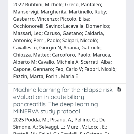
2022 Rubbini, Michele; Greco, Pantaleo;
Manservigi, Margherita; Martinello, Ruby;
Gasbarro, Vincenzo; Piccolo, Elisa;
Occhionorelli, Savino; Lacavalla, Domenico;
Massari, Leo; Caruso, Gaetano; Caldaria,
Antonio; Perri, Paolo; Salgari, Niccolò;
Cavallesco, Giorgio N; Anania, Gabriele;
Chiozza, Matteo; Carcoforo, Paolo; Maruca,
Alberto M; Cavallo, Michele A; Scerrati, Alba;
Capone, Gennaro; Feo, Carlo V; Fabbri, Nicolò;
Fazzin, Marta; Forini, Maria E
Machine learning for the rElapse risk
eValuation in acute biliary
pancreatitis: The deep learning
MINERVA study protocol
2025 Podda, M.; Pisanu, A.; Pellino, G.; De
Simone, A.; Selvaggi, L.; Murzi, V.; Locci, E.;
Rottoli, M.; Calini, G.; Cardelli, S.; Catena, F.;