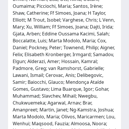
Oumaima; Picciochi, Maria; Santos, Irène;
Shaw, Catherine; Ff Simoes, Joana; H Taylor,
Elliott; M Trout, Isobel; Varghese, Chris; L Venn,
Mary; Xu, William; Ff Simoes, Joana; Dajti, Irida;
Gjata, Arben; Eddine Oussama Kacimi, Salah;
Boccalatte, Luis; Marta Modolo, Maria; Cox,
Daniel; Pockney, Peter; Townend, Philip; Aigner,
Felix; Elisabeth Kronberger, Irmgard; Samadov,
Elgun; Alderazi, Amer; Hossain, Kamral;
Padmore, Greg; van Ramshorst, Gabrielle;
Lawani, Ismaïl; Cerovac, Anis; Delibegovic,
Samir; Baiocchi, Glauco; Mendonça Ataíde
Gomes, Gustavo; Lima Buarque, Igor; Gohar,
Muhammad; Slavchev, Mihail; Nwegbu,
Chukwuemeka; Agarwal, Arnav; Brar,
Amanpreet; Martin, Janet; Ng-Kamstra, Joshua;
Marta Modolo, Maria; Olivos, Maricarmen; Lou,
Wenhui; Maqsood, Fauzia; Almoosa, Noora;