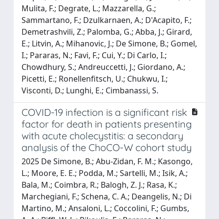
Mulita, F.; Degrate, L.; Mazzarella, G.;
Sammartano, F.; Dzulkarnaen, A.; D'Acapito, F.;
Demetrashvili, Z.; Palomba, G.; Abba, J.; Girard,
E.; Litvin, A.; Mihanovic, J.; De Simone, B.; Gomel,
I.; Pararas, N.; Favi, F.; Cui, Y.; Di Carlo, I.;
Chowdhury, S.; Andreuccetti, J.; Giordano, A.;
Picetti, E.; Ronellenfitsch, U.; Chukwu, I.;
Visconti, D.; Lunghi, E.; Cimbanassi, S.
COVID-19 infection is a significant risk
factor for death in patients presenting
with acute cholecystitis: a secondary
analysis of the ChoCO-W cohort study
2025 De Simone, B.; Abu-Zidan, F. M.; Kasongo,
L.; Moore, E. E.; Podda, M.; Sartelli, M.; Isik, A.;
Bala, M.; Coimbra, R.; Balogh, Z. J.; Rasa, K.;
Marchegiani, F.; Schena, C. A.; Deangelis, N.; Di
Martino, M.; Ansaloni, L.; Coccolini, F.; Gumbs,