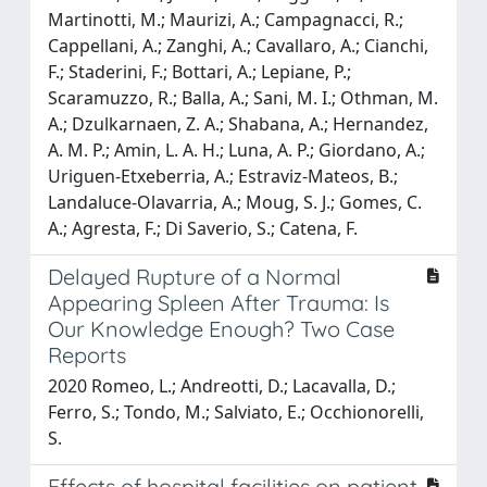
Martinotti, M.; Maurizi, A.; Campagnacci, R.;
Cappellani, A.; Zanghi, A.; Cavallaro, A.; Cianchi,
F.; Staderini, F.; Bottari, A.; Lepiane, P.;
Scaramuzzo, R.; Balla, A.; Sani, M. I.; Othman, M.
A.; Dzulkarnaen, Z. A.; Shabana, A.; Hernandez,
A. M. P.; Amin, L. A. H.; Luna, A. P.; Giordano, A.;
Uriguen-Etxeberria, A.; Estraviz-Mateos, B.;
Landaluce-Olavarria, A.; Moug, S. J.; Gomes, C.
A.; Agresta, F.; Di Saverio, S.; Catena, F.
Delayed Rupture of a Normal
Appearing Spleen After Trauma: Is
Our Knowledge Enough? Two Case
Reports
2020 Romeo, L.; Andreotti, D.; Lacavalla, D.;
Ferro, S.; Tondo, M.; Salviato, E.; Occhionorelli,
S.
Effects of hospital facilities on patient