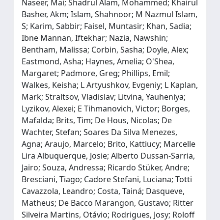
Naseer, Mai; Shadrul Alam, Mohammed; Khairul
Basher, Akm; Islam, Shahnoor; M Nazmul Islam,
S; Karim, Sabbir; Faisel, Muntasir; Khan, Sadia;
Ibne Mannan, Iftekhar; Nazia, Nawshin;
Bentham, Malissa; Corbin, Sasha; Doyle, Alex;
Eastmond, Asha; Haynes, Amelia; O'Shea,
Margaret; Padmore, Greg; Phillips, Emil;
Walkes, Keisha; L Artyushkov, Evgeniy; L Kaplan,
Mark; Straltsov, Vladislav; Litvina, Yauheniya;
Lyzikov, Alexei; E Tihmanovich, Victor; Borges,
Mafalda; Brits, Tim; De Hous, Nicolas; De
Wachter, Stefan; Soares Da Silva Menezes,
Agna; Araujo, Marcelo; Brito, Kattiucy; Marcelle
Lira Albuquerque, Josie; Alberto Dussan-Sarria,
Jairo; Souza, Andressa; Ricardo Stüker, Andre;
Bresciani, Tiago; Cadore Stefani, Luciana; Totti
Cavazzola, Leandro; Costa, Tainá; Dasqueve,
Matheus; De Bacco Marangon, Gustavo; Ritter
Silveira Martins, Otávio; Rodrigues, Josy; Roloff