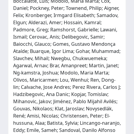
Boccalatte, Luis; Modolo, Maria Marta; Cox,
Daniel; Pockney, Peter; Townend, Philip; Aigner,
Felix; Kronberger, Irmgard Elisabeth; Samadov,
Elgun; Alderazi, Amer; Hossain, Kamral;
Padmore, Greg; Ramshorst, Gabrielle; Lawani,
Ismaïl; Cerovac, Anis; Delibegovic, Samir;
Baiocchi, Glauco; Gomes, Gustavo Mendonça
Ataíde; Buarque, Igor Lima; Gohar, Muhammad;
Slavchev, Mihail; Nwegbu, Chukwuemeka;
Agarwal, Arnav; Brar, Amanpreet; Martin, Janet;
Ng‐kamstra, Joshua; Modolo, Maria Marta;
Olivos, Maricarmen; Lou, Wenhui; Ren, Dong‐
lin; Calvache, Jose Andres; Perez Rivera, Carlos J;
Hadzibegovic, Ana Danic; Kopjar, Tomislav;
Mihanovic, Jakov; Jiménez, Pablo Mijahil Avilés;
Gouvas, Nikolaos; Klat, Jaroslav; Novysedlák,
René; Amisi, Nicolas; Christensen, Peter; El‐
hussuna, Alaa; Batista, Sylvia; Lincango‐naranjo,
Eddy; Emile, Sameh; Sandoval, Danilo Alfonso