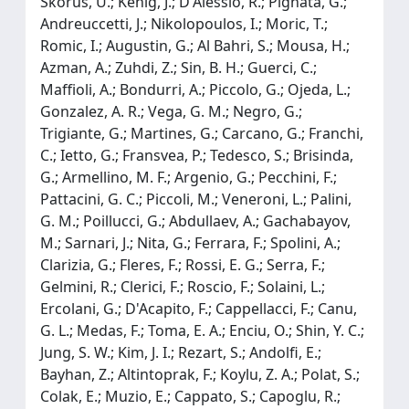
Skorus, U.; Kenig, J.; D'Alessio, R.; Pignata, G.;
Andreuccetti, J.; Nikolopoulos, I.; Moric, T.;
Romic, I.; Augustin, G.; Al Bahri, S.; Mousa, H.;
Azman, A.; Zuhdi, Z.; Sin, B. H.; Guerci, C.;
Maffioli, A.; Bondurri, A.; Piccolo, G.; Ojeda, L.;
Gonzalez, A. R.; Vega, G. M.; Negro, G.;
Trigiante, G.; Martines, G.; Carcano, G.; Franchi,
C.; Ietto, G.; Fransvea, P.; Tedesco, S.; Brisinda,
G.; Armellino, M. F.; Argenio, G.; Pecchini, F.;
Pattacini, G. C.; Piccoli, M.; Veneroni, L.; Palini,
G. M.; Poillucci, G.; Abdullaev, A.; Gachabayov,
M.; Sarnari, J.; Nita, G.; Ferrara, F.; Spolini, A.;
Clarizia, G.; Fleres, F.; Rossi, E. G.; Serra, F.;
Gelmini, R.; Clerici, F.; Roscio, F.; Solaini, L.;
Ercolani, G.; D'Acapito, F.; Cappellacci, F.; Canu,
G. L.; Medas, F.; Toma, E. A.; Enciu, O.; Shin, Y. C.;
Jung, S. W.; Kim, J. I.; Rezart, S.; Andolfi, E.;
Bayhan, Z.; Altintoprak, F.; Koylu, Z. A.; Polat, S.;
Colak, E.; Muzio, E.; Cappato, S.; Capoglu, R.;