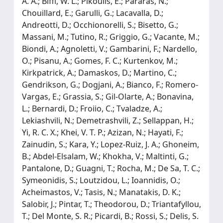
A. A.; Biffl, W. L.; Pikoulis, E.; Pararas, N.;
Chouillard, E.; Garulli, G.; Lacavalla, D.;
Andreotti, D.; Occhionorelli, S.; Bisetto, G.;
Massani, M.; Tutino, R.; Griggio, G.; Vacante, M.;
Biondi, A.; Agnoletti, V.; Gambarini, F.; Nardello,
O.; Pisanu, A.; Gomes, F. C.; Kurtenkov, M.;
Kirkpatrick, A.; Damaskos, D.; Martino, C.;
Gendrikson, G.; Dogjani, A.; Bianco, F.; Romero-
Vargas, E.; Grassia, S.; Gil-Olarte, A.; Bonavina,
L.; Bernardi, D.; Froiio, C.; Tvaladze, A.;
Lekiashvili, N.; Demetrashvili, Z.; Sellappan, H.;
Yi, R. C. X.; Khei, V. T. P.; Azizan, N.; Hayati, F.;
Zainudin, S.; Kara, Y.; Lopez-Ruiz, J. A.; Ghoneim,
B.; Abdel-Elsalam, W.; Khokha, V.; Maltinti, G.;
Pantalone, D.; Guagni, T.; Rocha, M.; De Sa, T. C.;
Symeonidis, S.; Loutzidou, L.; Ioannidis, O.;
Acheimastos, V.; Tasis, N.; Manatakis, D. K.;
Salobir, J.; Pintar, T.; Theodorou, D.; Triantafyllou,
T.; Del Monte, S. R.; Picardi, B.; Rossi, S.; Delis, S.