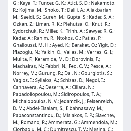
G.; Kaya, T.; Tuncer, G. K.; Atici, S. D.; Nakamoto,
R.; Kojima, M.; Shoko, T.; Dalili, A.; Aliakbarian,
M.; Saeidi, S.; Gureh, M.; Gupta, S.; Kader, S. A.;
Ozkan, Z.; Liman, R. K.; Plehutsa, O.; Knut, R.;
Sydorchuk, R.; Miller, K.; Trinh, A.; Sawyer, R. G.;
Kedar, A.; Rahim, R.; Ntokos, G.; Patias, P.;
Ghalloussi, M. H.; Ayed, K.; Baraket, O.; Yigit, D.;
Iflazoglu, N.; Yalkin, O.; Vailas, M.; Verras, G. I.;
Mulita, F.; Keramida, M. D.; Dorovinis, P.;
Machairas, N.; Fabbri, N.; Feo, C. V.; Pesce, A.;
Norrey, M.; Gurung, R.; Dai, N.; Gourgiotis, S.;
Vagios, I.; Syllaios, A.; Schizas, D.; Negoi, I.;
Cannavera, A.; Deserra, A.; Cillara, N.;
Papadoliopoulou, M.; Sidiropoulos, T. A.;
Michalopoulos, N. V.; Jedamzik, J.; Felsenreich,
D. M.; Abdel-Elsalam, S.; Elbahnasawy, M.;
Papaconstantinou, D.; Misiakos, E. P.; Slavchev,
M.; Romano, R.; Ammerata, G.; Ammendola, M.;
Ciorbagiu, M. C.; Dumitrescu, T. V.; Mesina, C.;