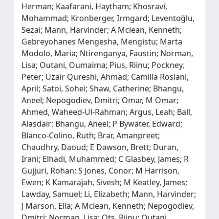
Herman; Kaafarani, Haytham; Khosravi,
Mohammad; Kronberger, Irmgard; Leventoğlu,
Sezai; Mann, Harvinder; A Mclean, Kenneth;
Gebreyohanes Mengesha, Mengistu; Marta
Modolo, Maria; Ntirenganya, Faustin; Norman,
Lisa; Outani, Oumaima; Pius, Riinu; Pockney,
Peter; Uzair Qureshi, Ahmad; Camilla Roslani,
April; Satoi, Sohei; Shaw, Catherine; Bhangu,
Aneel; Nepogodiev, Dmitri; Omar, M Omar;
Ahmed, Waheed-Ul-Rahman; Argus, Leah; Ball,
Alasdair; Bhangu, Aneel; P Bywater, Edward;
Blanco-Colino, Ruth; Brar, Amanpreet;
Chaudhry, Daoud; E Dawson, Brett; Duran,
Irani; Elhadi, Muhammed; C Glasbey, James; R
Gujjuri, Rohan; S Jones, Conor; M Harrison,
Ewen; K Kamarajah, Sivesh; M Keatley, James;
Lawday, Samuel; Li, Elizabeth; Mann, Harvinder;
J Marson, Ella; A Mclean, Kenneth; Nepogodiev,
Dmitri; Norman, Lisa; Ots, Riinu; Outani,