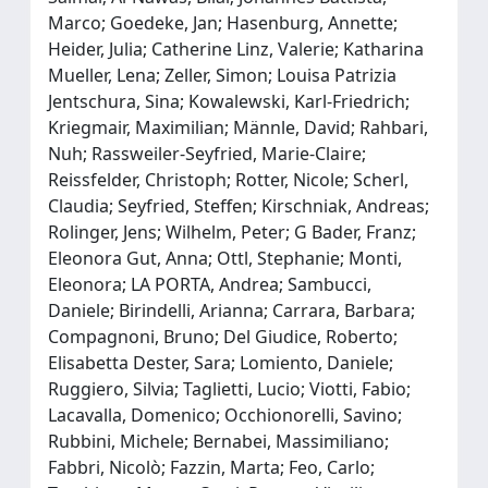
Marco; Goedeke, Jan; Hasenburg, Annette;
Heider, Julia; Catherine Linz, Valerie; Katharina
Mueller, Lena; Zeller, Simon; Louisa Patrizia
Jentschura, Sina; Kowalewski, Karl-Friedrich;
Kriegmair, Maximilian; Männle, David; Rahbari,
Nuh; Rassweiler-Seyfried, Marie-Claire;
Reissfelder, Christoph; Rotter, Nicole; Scherl,
Claudia; Seyfried, Steffen; Kirschniak, Andreas;
Rolinger, Jens; Wilhelm, Peter; G Bader, Franz;
Eleonora Gut, Anna; Ottl, Stephanie; Monti,
Eleonora; LA PORTA, Andrea; Sambucci,
Daniele; Birindelli, Arianna; Carrara, Barbara;
Compagnoni, Bruno; Del Giudice, Roberto;
Elisabetta Dester, Sara; Lomiento, Daniele;
Ruggiero, Silvia; Taglietti, Lucio; Viotti, Fabio;
Lacavalla, Domenico; Occhionorelli, Savino;
Rubbini, Michele; Bernabei, Massimiliano;
Fabbri, Nicolò; Fazzin, Marta; Feo, Carlo;