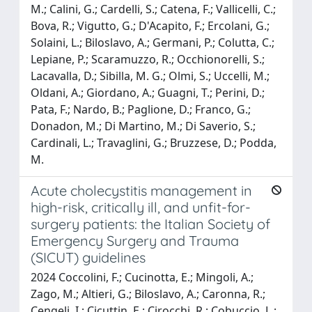
M.; Calini, G.; Cardelli, S.; Catena, F.; Vallicelli, C.;
Bova, R.; Vigutto, G.; D'Acapito, F.; Ercolani, G.;
Solaini, L.; Biloslavo, A.; Germani, P.; Colutta, C.;
Lepiane, P.; Scaramuzzo, R.; Occhionorelli, S.;
Lacavalla, D.; Sibilla, M. G.; Olmi, S.; Uccelli, M.;
Oldani, A.; Giordano, A.; Guagni, T.; Perini, D.;
Pata, F.; Nardo, B.; Paglione, D.; Franco, G.;
Donadon, M.; Di Martino, M.; Di Saverio, S.;
Cardinali, L.; Travaglini, G.; Bruzzese, D.; Podda,
M.
Acute cholecystitis management in
high-risk, critically ill, and unfit-for-
surgery patients: the Italian Society of
Emergency Surgery and Trauma
(SICUT) guidelines
2024 Coccolini, F.; Cucinotta, E.; Mingoli, A.;
Zago, M.; Altieri, G.; Biloslavo, A.; Caronna, R.;
Cengeli, I.; Cicuttin, E.; Cirocchi, R.; Cobuccio, L.;