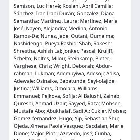
Samison, Luc Hervé; Roslani, April Camilla;
Sánchez, Iran Irani Durán; Gonzalez, Diana
Samantha; Martinez, Laura; Martínez, María
José; Nayen, Alejandra; Medina, Antonio
Ramos‐De; Nunez, Jade; Outani, Oumaima;
Nashidengo, Pueya Rashid; Shah, Rakesh;
Shrestha, Ashish Lal; Jonker, Pascal; Kruijff,
Schelto; Noltes, Milou; Steinkamp, Pieter;
Varghese, Chris; Wright, Deborah; Abdur‐
rahman, Lukman; Ademuyiwa, Adesoji; Adisa,
Adewale; Osinaike, Babatunde; Seyi‐olajide,
Justina; Williams, Omolara; Williams,
Emmanuel; Pejkova, Sofija; Al Balushi, Zainab;
Qureshi, Ahmad Uzair; Sayyed, Raza; Mohsen,
Mustafa Abo; Abukhalaf, Sadi A.; Cukier, Moises;
Gomez‐fernandez, Hugo; Yip, Sebastian Shu;
Ojeda, Ximena Paola Vasquez; Sacdalan, Marie
Dione; Major, Piotr; Azevedo, José; Cunha,