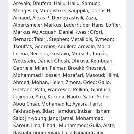
Arévalo; Dhufera, Hailu; Hailu, Samuel;
Mengesha, Mengistu G; Kauppila, Joonas H;
Arnaud, Alexis P; Demetrashvili, Zaza;
Albertsmeier, Markus; Lederhuber, Hans; Löffler,
Markus W.; Acquah, Daniel Kwesi; Ofori,
Bernard; Tabiri, Stephen; Metallidis, Symeon;
Tsoulfas, Georgios; Aguilera‐arevalo, Maria‐
lorena; Recinos, Gustavo; Mersich, Tamás;
Wettstein, Dániel; Ghosh, Dhruva; Kembuan,
Gabriele; Milan, Peiman Brouki; Khosravi,
Mohammad Hossein; Mozafari, Masoud; Hilmi,
Ahmed; Mohan, Helen; Zmora, Oded; Gallo,
Gaetano; Pata, Francesco; Pellino, Gianluca;
Fujimoto, Yuki; Kuroda, Naoto; Satoi, Sohei;
Abou Chaar, Mohamad K.; Ayasra, Faris;
Fakhradiyev, Ildar; Hamdun, Intisar Hisham
Said; Jin‐young, Jang; Jamal, Mohammad;
Karout, Lina; Elhadi, Muhammed; Gulla, Aiste;
Rasoaherinomenjanahary, Fanjandrainy;