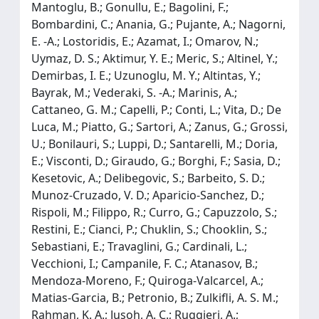
Mantoglu, B.; Gonullu, E.; Bagolini, F.;
Bombardini, C.; Anania, G.; Pujante, A.; Nagorni,
E. -A.; Lostoridis, E.; Azamat, I.; Omarov, N.;
Uymaz, D. S.; Aktimur, Y. E.; Meric, S.; Altinel, Y.;
Demirbas, I. E.; Uzunoglu, M. Y.; Altintas, Y.;
Bayrak, M.; Vederaki, S. -A.; Marinis, A.;
Cattaneo, G. M.; Capelli, P.; Conti, L.; Vita, D.; De
Luca, M.; Piatto, G.; Sartori, A.; Zanus, G.; Grossi,
U.; Bonilauri, S.; Luppi, D.; Santarelli, M.; Doria,
E.; Visconti, D.; Giraudo, G.; Borghi, F.; Sasia, D.;
Kesetovic, A.; Delibegovic, S.; Barbeito, S. D.;
Munoz-Cruzado, V. D.; Aparicio-Sanchez, D.;
Rispoli, M.; Filippo, R.; Curro, G.; Capuzzolo, S.;
Restini, E.; Cianci, P.; Chuklin, S.; Chooklin, S.;
Sebastiani, E.; Travaglini, G.; Cardinali, L.;
Vecchioni, I.; Campanile, F. C.; Atanasov, B.;
Mendoza-Moreno, F.; Quiroga-Valcarcel, A.;
Matias-Garcia, B.; Petronio, B.; Zulkifli, A. S. M.;
Rahman, K. A.; Jusoh, A. C.; Ruggieri, A.;