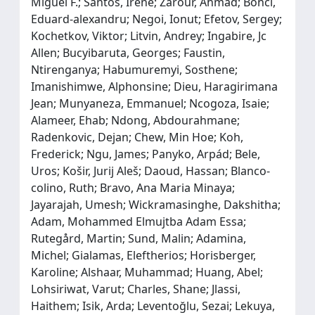
Miguel F.; Santos, Irène; Zarour, Ahmad; Bonci,
Eduard‐alexandru; Negoi, Ionut; Efetov, Sergey;
Kochetkov, Viktor; Litvin, Andrey; Ingabire, Jc
Allen; Bucyibaruta, Georges; Faustin,
Ntirenganya; Habumuremyi, Sosthene;
Imanishimwe, Alphonsine; Dieu, Haragirimana
Jean; Munyaneza, Emmanuel; Ncogoza, Isaie;
Alameer, Ehab; Ndong, Abdourahmane;
Radenkovic, Dejan; Chew, Min Hoe; Koh,
Frederick; Ngu, James; Panyko, Arpád; Bele,
Uros; Košir, Jurij Aleš; Daoud, Hassan; Blanco‐
colino, Ruth; Bravo, Ana Maria Minaya;
Jayarajah, Umesh; Wickramasinghe, Dakshitha;
Adam, Mohammed Elmujtba Adam Essa;
Rutegård, Martin; Sund, Malin; Adamina,
Michel; Gialamas, Eleftherios; Horisberger,
Karoline; Alshaar, Muhammad; Huang, Abel;
Lohsiriwat, Varut; Charles, Shane; Jlassi,
Haithem; Isik, Arda; Leventoğlu, Sezai; Lekuya,