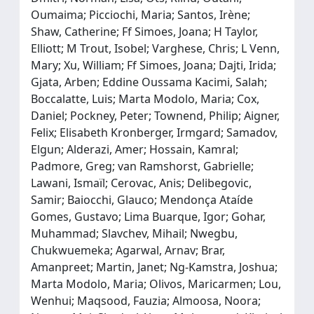
Oumaima; Picciochi, Maria; Santos, Irène;
Shaw, Catherine; Ff Simoes, Joana; H Taylor,
Elliott; M Trout, Isobel; Varghese, Chris; L Venn,
Mary; Xu, William; Ff Simoes, Joana; Dajti, Irida;
Gjata, Arben; Eddine Oussama Kacimi, Salah;
Boccalatte, Luis; Marta Modolo, Maria; Cox,
Daniel; Pockney, Peter; Townend, Philip; Aigner,
Felix; Elisabeth Kronberger, Irmgard; Samadov,
Elgun; Alderazi, Amer; Hossain, Kamral;
Padmore, Greg; van Ramshorst, Gabrielle;
Lawani, Ismaïl; Cerovac, Anis; Delibegovic,
Samir; Baiocchi, Glauco; Mendonça Ataíde
Gomes, Gustavo; Lima Buarque, Igor; Gohar,
Muhammad; Slavchev, Mihail; Nwegbu,
Chukwuemeka; Agarwal, Arnav; Brar,
Amanpreet; Martin, Janet; Ng-Kamstra, Joshua;
Marta Modolo, Maria; Olivos, Maricarmen; Lou,
Wenhui; Maqsood, Fauzia; Almoosa, Noora;