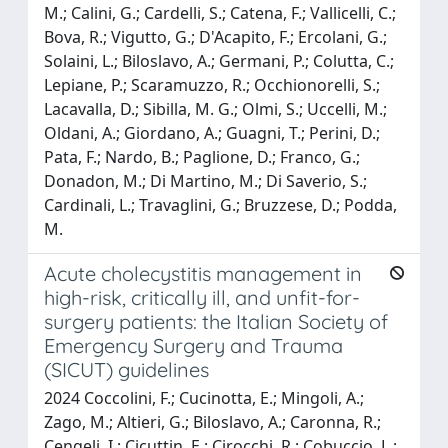
M.; Calini, G.; Cardelli, S.; Catena, F.; Vallicelli, C.;
Bova, R.; Vigutto, G.; D'Acapito, F.; Ercolani, G.;
Solaini, L.; Biloslavo, A.; Germani, P.; Colutta, C.;
Lepiane, P.; Scaramuzzo, R.; Occhionorelli, S.;
Lacavalla, D.; Sibilla, M. G.; Olmi, S.; Uccelli, M.;
Oldani, A.; Giordano, A.; Guagni, T.; Perini, D.;
Pata, F.; Nardo, B.; Paglione, D.; Franco, G.;
Donadon, M.; Di Martino, M.; Di Saverio, S.;
Cardinali, L.; Travaglini, G.; Bruzzese, D.; Podda,
M.
Acute cholecystitis management in
high-risk, critically ill, and unfit-for-
surgery patients: the Italian Society of
Emergency Surgery and Trauma
(SICUT) guidelines
2024 Coccolini, F.; Cucinotta, E.; Mingoli, A.;
Zago, M.; Altieri, G.; Biloslavo, A.; Caronna, R.;
Cengeli, I.; Cicuttin, E.; Cirocchi, R.; Cobuccio, L.;