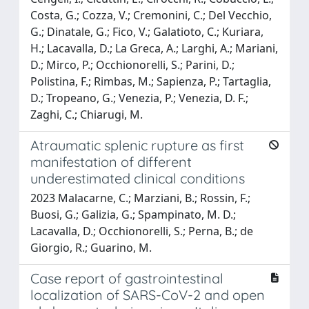
Costa, G.; Cozza, V.; Cremonini, C.; Del Vecchio,
G.; Dinatale, G.; Fico, V.; Galatioto, C.; Kuriara,
H.; Lacavalla, D.; La Greca, A.; Larghi, A.; Mariani,
D.; Mirco, P.; Occhionorelli, S.; Parini, D.;
Polistina, F.; Rimbas, M.; Sapienza, P.; Tartaglia,
D.; Tropeano, G.; Venezia, P.; Venezia, D. F.;
Zaghi, C.; Chiarugi, M.
Atraumatic splenic rupture as first
manifestation of different
underestimated clinical conditions
2023 Malacarne, C.; Marziani, B.; Rossin, F.;
Buosi, G.; Galizia, G.; Spampinato, M. D.;
Lacavalla, D.; Occhionorelli, S.; Perna, B.; de
Giorgio, R.; Guarino, M.
Case report of gastrointestinal
localization of SARS-CoV-2 and open