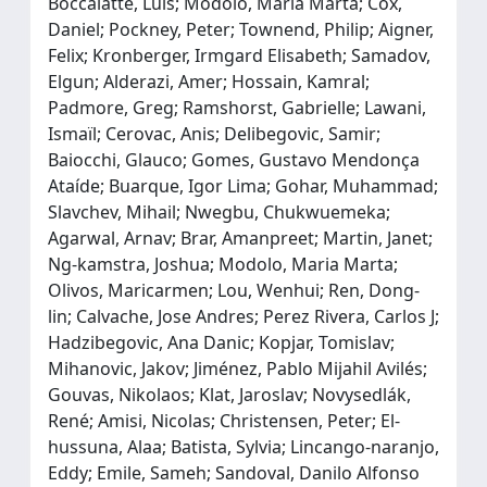
Boccalatte, Luis; Modolo, Maria Marta; Cox,
Daniel; Pockney, Peter; Townend, Philip; Aigner,
Felix; Kronberger, Irmgard Elisabeth; Samadov,
Elgun; Alderazi, Amer; Hossain, Kamral;
Padmore, Greg; Ramshorst, Gabrielle; Lawani,
Ismaïl; Cerovac, Anis; Delibegovic, Samir;
Baiocchi, Glauco; Gomes, Gustavo Mendonça
Ataíde; Buarque, Igor Lima; Gohar, Muhammad;
Slavchev, Mihail; Nwegbu, Chukwuemeka;
Agarwal, Arnav; Brar, Amanpreet; Martin, Janet;
Ng‐kamstra, Joshua; Modolo, Maria Marta;
Olivos, Maricarmen; Lou, Wenhui; Ren, Dong‐
lin; Calvache, Jose Andres; Perez Rivera, Carlos J;
Hadzibegovic, Ana Danic; Kopjar, Tomislav;
Mihanovic, Jakov; Jiménez, Pablo Mijahil Avilés;
Gouvas, Nikolaos; Klat, Jaroslav; Novysedlák,
René; Amisi, Nicolas; Christensen, Peter; El‐
hussuna, Alaa; Batista, Sylvia; Lincango‐naranjo,
Eddy; Emile, Sameh; Sandoval, Danilo Alfonso