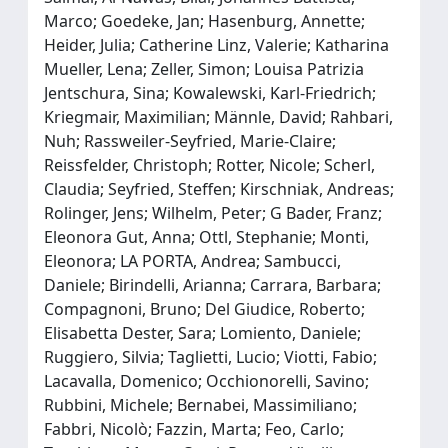
Marco; Goedeke, Jan; Hasenburg, Annette;
Heider, Julia; Catherine Linz, Valerie; Katharina
Mueller, Lena; Zeller, Simon; Louisa Patrizia
Jentschura, Sina; Kowalewski, Karl-Friedrich;
Kriegmair, Maximilian; Männle, David; Rahbari,
Nuh; Rassweiler-Seyfried, Marie-Claire;
Reissfelder, Christoph; Rotter, Nicole; Scherl,
Claudia; Seyfried, Steffen; Kirschniak, Andreas;
Rolinger, Jens; Wilhelm, Peter; G Bader, Franz;
Eleonora Gut, Anna; Ottl, Stephanie; Monti,
Eleonora; LA PORTA, Andrea; Sambucci,
Daniele; Birindelli, Arianna; Carrara, Barbara;
Compagnoni, Bruno; Del Giudice, Roberto;
Elisabetta Dester, Sara; Lomiento, Daniele;
Ruggiero, Silvia; Taglietti, Lucio; Viotti, Fabio;
Lacavalla, Domenico; Occhionorelli, Savino;
Rubbini, Michele; Bernabei, Massimiliano;
Fabbri, Nicolò; Fazzin, Marta; Feo, Carlo;