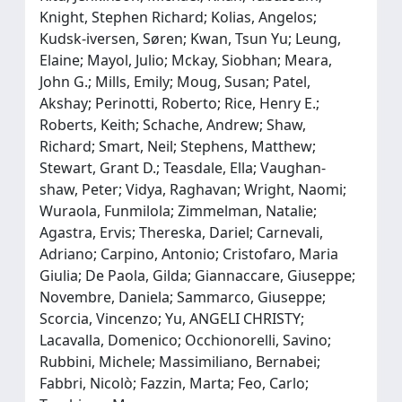
Knight, Stephen Richard; Kolias, Angelos;
Kudsk‐iversen, Søren; Kwan, Tsun Yu; Leung,
Elaine; Mayol, Julio; Mckay, Siobhan; Meara,
John G.; Mills, Emily; Moug, Susan; Patel,
Akshay; Perinotti, Roberto; Rice, Henry E.;
Roberts, Keith; Schache, Andrew; Shaw,
Richard; Smart, Neil; Stephens, Matthew;
Stewart, Grant D.; Teasdale, Ella; Vaughan‐
shaw, Peter; Vidya, Raghavan; Wright, Naomi;
Wuraola, Funmilola; Zimmelman, Natalie;
Agastra, Ervis; Thereska, Dariel; Carnevali,
Adriano; Carpino, Antonio; Cristofaro, Maria
Giulia; De Paola, Gilda; Giannaccare, Giuseppe;
Novembre, Daniela; Sammarco, Giuseppe;
Scorcia, Vincenzo; Yu, ANGELI CHRISTY;
Lacavalla, Domenico; Occhionorelli, Savino;
Rubbini, Michele; Massimiliano, Bernabei;
Fabbri, Nicolò; Fazzin, Marta; Feo, Carlo;