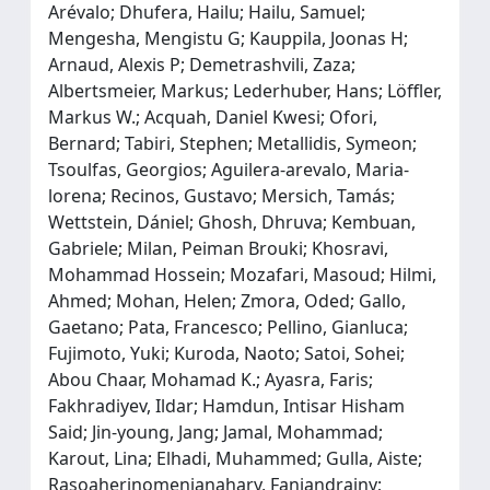
Arévalo; Dhufera, Hailu; Hailu, Samuel;
Mengesha, Mengistu G; Kauppila, Joonas H;
Arnaud, Alexis P; Demetrashvili, Zaza;
Albertsmeier, Markus; Lederhuber, Hans; Löffler,
Markus W.; Acquah, Daniel Kwesi; Ofori,
Bernard; Tabiri, Stephen; Metallidis, Symeon;
Tsoulfas, Georgios; Aguilera‐arevalo, Maria‐
lorena; Recinos, Gustavo; Mersich, Tamás;
Wettstein, Dániel; Ghosh, Dhruva; Kembuan,
Gabriele; Milan, Peiman Brouki; Khosravi,
Mohammad Hossein; Mozafari, Masoud; Hilmi,
Ahmed; Mohan, Helen; Zmora, Oded; Gallo,
Gaetano; Pata, Francesco; Pellino, Gianluca;
Fujimoto, Yuki; Kuroda, Naoto; Satoi, Sohei;
Abou Chaar, Mohamad K.; Ayasra, Faris;
Fakhradiyev, Ildar; Hamdun, Intisar Hisham
Said; Jin‐young, Jang; Jamal, Mohammad;
Karout, Lina; Elhadi, Muhammed; Gulla, Aiste;
Rasoaherinomenjanahary, Fanjandrainy;