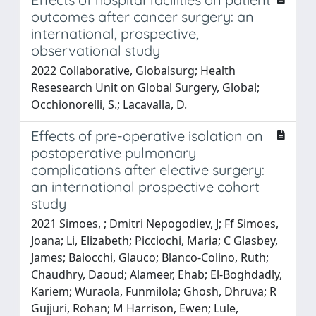
outcomes after cancer surgery: an
international, prospective,
observational study
2022 Collaborative, Globalsurg; Health
Resesearch Unit on Global Surgery, Global;
Occhionorelli, S.; Lacavalla, D.
Effects of pre-operative isolation on
postoperative pulmonary
complications after elective surgery:
an international prospective cohort
study
2021 Simoes, ; Dmitri Nepogodiev, J; Ff Simoes,
Joana; Li, Elizabeth; Picciochi, Maria; C Glasbey,
James; Baiocchi, Glauco; Blanco-Colino, Ruth;
Chaudhry, Daoud; Alameer, Ehab; El-Boghdadly,
Kariem; Wuraola, Funmilola; Ghosh, Dhruva; R
Gujjuri, Rohan; M Harrison, Ewen; Lule,