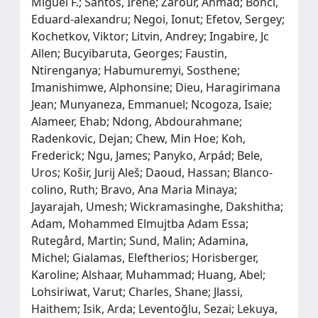
Miguel F.; Santos, Irène; Zarour, Ahmad; Bonci,
Eduard‐alexandru; Negoi, Ionut; Efetov, Sergey;
Kochetkov, Viktor; Litvin, Andrey; Ingabire, Jc
Allen; Bucyibaruta, Georges; Faustin,
Ntirenganya; Habumuremyi, Sosthene;
Imanishimwe, Alphonsine; Dieu, Haragirimana
Jean; Munyaneza, Emmanuel; Ncogoza, Isaie;
Alameer, Ehab; Ndong, Abdourahmane;
Radenkovic, Dejan; Chew, Min Hoe; Koh,
Frederick; Ngu, James; Panyko, Arpád; Bele,
Uros; Košir, Jurij Aleš; Daoud, Hassan; Blanco‐
colino, Ruth; Bravo, Ana Maria Minaya;
Jayarajah, Umesh; Wickramasinghe, Dakshitha;
Adam, Mohammed Elmujtba Adam Essa;
Rutegård, Martin; Sund, Malin; Adamina,
Michel; Gialamas, Eleftherios; Horisberger,
Karoline; Alshaar, Muhammad; Huang, Abel;
Lohsiriwat, Varut; Charles, Shane; Jlassi,
Haithem; Isik, Arda; Leventoğlu, Sezai; Lekuya,