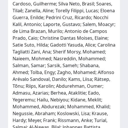
Cardoso, Guilherme; Silva Neto, Brasil; Soares,
Tilaê; Zanella, Aline; Torelly Filippi, Lucas; Eloena
Guerra, Enilde; Pedrini Cruz, Ricardo; Nocchi
Kalil, Antonio; Laporte, Gustavo; Salem, Moacyr;
de Lima Brazan, Murilo; Antonio de Campos
Prado, Caio; Christine Dantas Moises, Elaine;
Satie Suto, Hilda; Gadotti Yasuda, Alice; Carolina
Tagliatti Zani, Ana; Sherif Morsy, Mohamed;
Naieem, Mohmed; Nasreddin, Mohammed;
Salman, Samar; Sarsik, Sameh; Shabana,
Ahmed; Tolba, Engy; Zagho, Mohamed; Alfonso
Arévalo Sandoval, Danilo; Kams, Liisa; Rätsep,
Tõnu; Riips, Karolin; Abdurehman, Oumer;
Admasu, Azarias; Berhea, Ataklitie; Eado,
Yegeremu; Hailu, Nebiyou; Kidane, Meklit;
Mohammed, Abdurezak; Mohammed, Khalid;
Negussie, Abraham; Koslowski, Lisa; Krause,
Hardy; Meyer, Frank; Rissmann, Anke; Turial,
Salmai; Al-Nawas, Bilal; Johannes Battista,