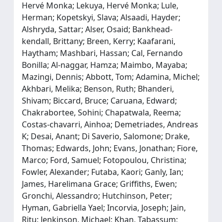
Hervé Monka; Lekuya, Hervé Monka; Lule,
Herman; Kopetskyi, Slava; Alsaadi, Hayder;
Alshryda, Sattar; Alser, Osaid; Bankhead‐
kendall, Brittany; Breen, Kerry; Kaafarani,
Haytham; Mashbari, Hassan; Cal, Fernando
Bonilla; Al‐naggar, Hamza; Maimbo, Mayaba;
Mazingi, Dennis; Abbott, Tom; Adamina, Michel;
Akhbari, Melika; Benson, Ruth; Bhanderi,
Shivam; Biccard, Bruce; Caruana, Edward;
Chakrabortee, Sohini; Chapatwala, Reema;
Costas‐chavarri, Ainhoa; Demetriades, Andreas
K; Desai, Anant; Di Saverio, Salomone; Drake,
Thomas; Edwards, John; Evans, Jonathan; Fiore,
Marco; Ford, Samuel; Fotopoulou, Christina;
Fowler, Alexander; Futaba, Kaori; Ganly, Ian;
James, Harelimana Grace; Griffiths, Ewen;
Gronchi, Alessandro; Hutchinson, Peter;
Hyman, Gabriella Yael; Incorvia, Joseph; Jain,
Ritu; Jenkinson, Michael; Khan, Tabassum;