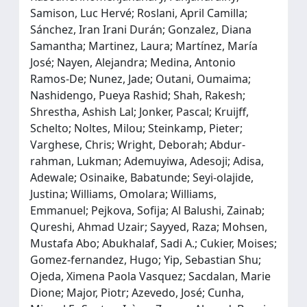
Samison, Luc Hervé; Roslani, April Camilla;
Sánchez, Iran Irani Durán; Gonzalez, Diana
Samantha; Martinez, Laura; Martínez, María
José; Nayen, Alejandra; Medina, Antonio
Ramos‐De; Nunez, Jade; Outani, Oumaima;
Nashidengo, Pueya Rashid; Shah, Rakesh;
Shrestha, Ashish Lal; Jonker, Pascal; Kruijff,
Schelto; Noltes, Milou; Steinkamp, Pieter;
Varghese, Chris; Wright, Deborah; Abdur‐
rahman, Lukman; Ademuyiwa, Adesoji; Adisa,
Adewale; Osinaike, Babatunde; Seyi‐olajide,
Justina; Williams, Omolara; Williams,
Emmanuel; Pejkova, Sofija; Al Balushi, Zainab;
Qureshi, Ahmad Uzair; Sayyed, Raza; Mohsen,
Mustafa Abo; Abukhalaf, Sadi A.; Cukier, Moises;
Gomez‐fernandez, Hugo; Yip, Sebastian Shu;
Ojeda, Ximena Paola Vasquez; Sacdalan, Marie
Dione; Major, Piotr; Azevedo, José; Cunha,