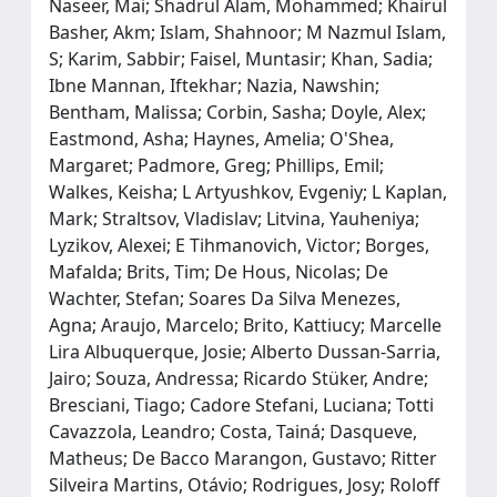
Naseer, Mai; Shadrul Alam, Mohammed; Khairul
Basher, Akm; Islam, Shahnoor; M Nazmul Islam,
S; Karim, Sabbir; Faisel, Muntasir; Khan, Sadia;
Ibne Mannan, Iftekhar; Nazia, Nawshin;
Bentham, Malissa; Corbin, Sasha; Doyle, Alex;
Eastmond, Asha; Haynes, Amelia; O'Shea,
Margaret; Padmore, Greg; Phillips, Emil;
Walkes, Keisha; L Artyushkov, Evgeniy; L Kaplan,
Mark; Straltsov, Vladislav; Litvina, Yauheniya;
Lyzikov, Alexei; E Tihmanovich, Victor; Borges,
Mafalda; Brits, Tim; De Hous, Nicolas; De
Wachter, Stefan; Soares Da Silva Menezes,
Agna; Araujo, Marcelo; Brito, Kattiucy; Marcelle
Lira Albuquerque, Josie; Alberto Dussan-Sarria,
Jairo; Souza, Andressa; Ricardo Stüker, Andre;
Bresciani, Tiago; Cadore Stefani, Luciana; Totti
Cavazzola, Leandro; Costa, Tainá; Dasqueve,
Matheus; De Bacco Marangon, Gustavo; Ritter
Silveira Martins, Otávio; Rodrigues, Josy; Roloff