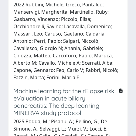
2022 Rubbini, Michele; Greco, Pantaleo;
Manservigi, Margherita; Martinello, Ruby;
Gasbarro, Vincenzo; Piccolo, Elisa;
Occhionorelli, Savino; Lacavalla, Domenico;
Massari, Leo; Caruso, Gaetano; Caldaria,
Antonio; Perri, Paolo; Salgari, Niccolò;
Cavallesco, Giorgio N; Anania, Gabriele;
Chiozza, Matteo; Carcoforo, Paolo; Maruca,
Alberto M; Cavallo, Michele A; Scerrati, Alba;
Capone, Gennaro; Feo, Carlo V; Fabbri, Nicolò;
Fazzin, Marta; Forini, Maria E
Machine learning for the rElapse risk
eValuation in acute biliary
pancreatitis: The deep learning
MINERVA study protocol
2025 Podda, M.; Pisanu, A.; Pellino, G.; De
Simone, A.; Selvaggi, L.; Murzi, V.; Locci, E.;
Rottoli, M.; Calini, G.; Cardelli, S.; Catena, F.;