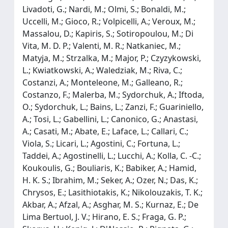
Livadoti, G.; Nardi, M.; Olmi, S.; Bonaldi, M.;
Uccelli, M.; Gioco, R.; Volpicelli, A.; Veroux, M.;
Massalou, D.; Kapiris, S.; Sotiropoulou, M.; Di
Vita, M. D. P.; Valenti, M. R.; Natkaniec, M.;
Matyja, M.; Strzalka, M.; Major, P.; Czyzykowski,
L.; Kwiatkowski, A.; Waledziak, M.; Riva, C.;
Costanzi, A.; Monteleone, M.; Galleano, R.;
Costanzo, F.; Malerba, M.; Sydorchuk, A.; Iftoda,
O.; Sydorchuk, L.; Bains, L.; Zanzi, F.; Guariniello,
A.; Tosi, L.; Gabellini, L.; Canonico, G.; Anastasi,
A.; Casati, M.; Abate, E.; Laface, L.; Callari, C.;
Viola, S.; Licari, L.; Agostini, C.; Fortuna, L.;
Taddei, A.; Agostinelli, L.; Lucchi, A.; Kolla, C. -C.;
Koukoulis, G.; Bouliaris, K.; Babiker, A.; Hamid,
H. K. S.; Ibrahim, M.; Seker, A.; Ozer, N.; Das, K.;
Chrysos, E.; Lasithiotakis, K.; Nikolouzakis, T. K.;
Akbar, A.; Afzal, A.; Asghar, M. S.; Kurnaz, E.; De
Lima Bertuol, J. V.; Hirano, E. S.; Fraga, G. P.;