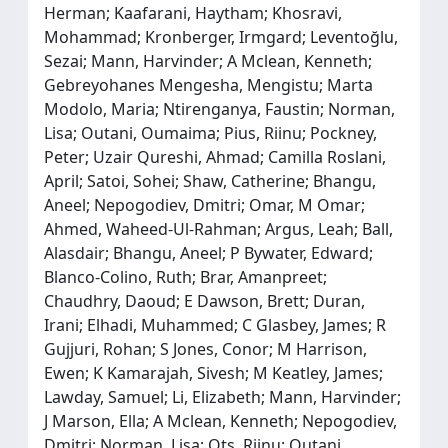
Herman; Kaafarani, Haytham; Khosravi,
Mohammad; Kronberger, Irmgard; Leventoğlu,
Sezai; Mann, Harvinder; A Mclean, Kenneth;
Gebreyohanes Mengesha, Mengistu; Marta
Modolo, Maria; Ntirenganya, Faustin; Norman,
Lisa; Outani, Oumaima; Pius, Riinu; Pockney,
Peter; Uzair Qureshi, Ahmad; Camilla Roslani,
April; Satoi, Sohei; Shaw, Catherine; Bhangu,
Aneel; Nepogodiev, Dmitri; Omar, M Omar;
Ahmed, Waheed-Ul-Rahman; Argus, Leah; Ball,
Alasdair; Bhangu, Aneel; P Bywater, Edward;
Blanco-Colino, Ruth; Brar, Amanpreet;
Chaudhry, Daoud; E Dawson, Brett; Duran,
Irani; Elhadi, Muhammed; C Glasbey, James; R
Gujjuri, Rohan; S Jones, Conor; M Harrison,
Ewen; K Kamarajah, Sivesh; M Keatley, James;
Lawday, Samuel; Li, Elizabeth; Mann, Harvinder;
J Marson, Ella; A Mclean, Kenneth; Nepogodiev,
Dmitri; Norman, Lisa; Ots, Riinu; Outani,