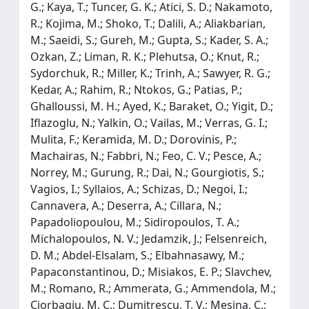
G.; Kaya, T.; Tuncer, G. K.; Atici, S. D.; Nakamoto,
R.; Kojima, M.; Shoko, T.; Dalili, A.; Aliakbarian,
M.; Saeidi, S.; Gureh, M.; Gupta, S.; Kader, S. A.;
Ozkan, Z.; Liman, R. K.; Plehutsa, O.; Knut, R.;
Sydorchuk, R.; Miller, K.; Trinh, A.; Sawyer, R. G.;
Kedar, A.; Rahim, R.; Ntokos, G.; Patias, P.;
Ghalloussi, M. H.; Ayed, K.; Baraket, O.; Yigit, D.;
Iflazoglu, N.; Yalkin, O.; Vailas, M.; Verras, G. I.;
Mulita, F.; Keramida, M. D.; Dorovinis, P.;
Machairas, N.; Fabbri, N.; Feo, C. V.; Pesce, A.;
Norrey, M.; Gurung, R.; Dai, N.; Gourgiotis, S.;
Vagios, I.; Syllaios, A.; Schizas, D.; Negoi, I.;
Cannavera, A.; Deserra, A.; Cillara, N.;
Papadoliopoulou, M.; Sidiropoulos, T. A.;
Michalopoulos, N. V.; Jedamzik, J.; Felsenreich,
D. M.; Abdel-Elsalam, S.; Elbahnasawy, M.;
Papaconstantinou, D.; Misiakos, E. P.; Slavchev,
M.; Romano, R.; Ammerata, G.; Ammendola, M.;
Ciorbagiu, M. C.; Dumitrescu, T. V.; Mesina, C.;