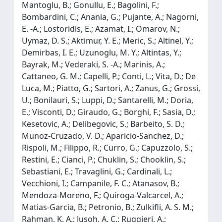
Mantoglu, B.; Gonullu, E.; Bagolini, F.;
Bombardini, C.; Anania, G.; Pujante, A.; Nagorni,
E. -A.; Lostoridis, E.; Azamat, I.; Omarov, N.;
Uymaz, D. S.; Aktimur, Y. E.; Meric, S.; Altinel, Y.;
Demirbas, I. E.; Uzunoglu, M. Y.; Altintas, Y.;
Bayrak, M.; Vederaki, S. -A.; Marinis, A.;
Cattaneo, G. M.; Capelli, P.; Conti, L.; Vita, D.; De
Luca, M.; Piatto, G.; Sartori, A.; Zanus, G.; Grossi,
U.; Bonilauri, S.; Luppi, D.; Santarelli, M.; Doria,
E.; Visconti, D.; Giraudo, G.; Borghi, F.; Sasia, D.;
Kesetovic, A.; Delibegovic, S.; Barbeito, S. D.;
Munoz-Cruzado, V. D.; Aparicio-Sanchez, D.;
Rispoli, M.; Filippo, R.; Curro, G.; Capuzzolo, S.;
Restini, E.; Cianci, P.; Chuklin, S.; Chooklin, S.;
Sebastiani, E.; Travaglini, G.; Cardinali, L.;
Vecchioni, I.; Campanile, F. C.; Atanasov, B.;
Mendoza-Moreno, F.; Quiroga-Valcarcel, A.;
Matias-Garcia, B.; Petronio, B.; Zulkifli, A. S. M.;
Rahman, K. A.; Jusoh, A. C.; Ruggieri, A.;