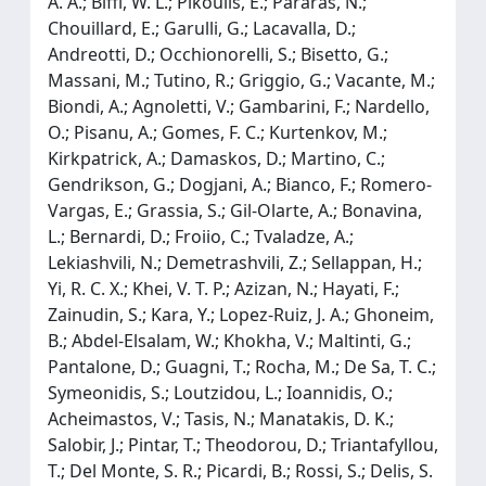
A. A.; Biffl, W. L.; Pikoulis, E.; Pararas, N.;
Chouillard, E.; Garulli, G.; Lacavalla, D.;
Andreotti, D.; Occhionorelli, S.; Bisetto, G.;
Massani, M.; Tutino, R.; Griggio, G.; Vacante, M.;
Biondi, A.; Agnoletti, V.; Gambarini, F.; Nardello,
O.; Pisanu, A.; Gomes, F. C.; Kurtenkov, M.;
Kirkpatrick, A.; Damaskos, D.; Martino, C.;
Gendrikson, G.; Dogjani, A.; Bianco, F.; Romero-
Vargas, E.; Grassia, S.; Gil-Olarte, A.; Bonavina,
L.; Bernardi, D.; Froiio, C.; Tvaladze, A.;
Lekiashvili, N.; Demetrashvili, Z.; Sellappan, H.;
Yi, R. C. X.; Khei, V. T. P.; Azizan, N.; Hayati, F.;
Zainudin, S.; Kara, Y.; Lopez-Ruiz, J. A.; Ghoneim,
B.; Abdel-Elsalam, W.; Khokha, V.; Maltinti, G.;
Pantalone, D.; Guagni, T.; Rocha, M.; De Sa, T. C.;
Symeonidis, S.; Loutzidou, L.; Ioannidis, O.;
Acheimastos, V.; Tasis, N.; Manatakis, D. K.;
Salobir, J.; Pintar, T.; Theodorou, D.; Triantafyllou,
T.; Del Monte, S. R.; Picardi, B.; Rossi, S.; Delis, S.