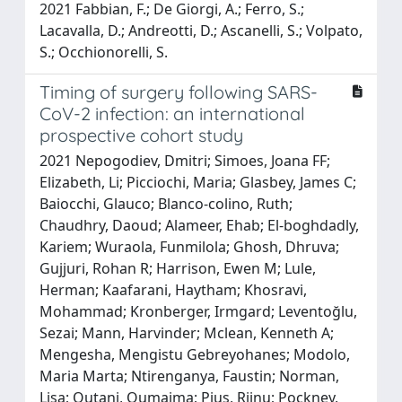
2021 Fabbian, F.; De Giorgi, A.; Ferro, S.;
Lacavalla, D.; Andreotti, D.; Ascanelli, S.; Volpato,
S.; Occhionorelli, S.
Timing of surgery following SARS-
CoV-2 infection: an international
prospective cohort study
2021 Nepogodiev, Dmitri; Simoes, Joana FF;
Elizabeth, Li; Picciochi, Maria; Glasbey, James C;
Baiocchi, Glauco; Blanco‐colino, Ruth;
Chaudhry, Daoud; Alameer, Ehab; El‐boghdadly,
Kariem; Wuraola, Funmilola; Ghosh, Dhruva;
Gujjuri, Rohan R; Harrison, Ewen M; Lule,
Herman; Kaafarani, Haytham; Khosravi,
Mohammad; Kronberger, Irmgard; Leventoğlu,
Sezai; Mann, Harvinder; Mclean, Kenneth A;
Mengesha, Mengistu Gebreyohanes; Modolo,
Maria Marta; Ntirenganya, Faustin; Norman,
Lisa; Outani, Oumaima; Pius, Riinu; Pockney,