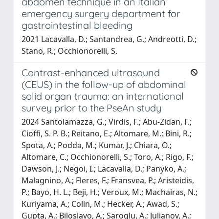
abdomen technique in an Italian
emergency surgery department for
gastrointestinal bleeding
2021 Lacavalla, D.; Santandrea, G.; Andreotti, D.;
Stano, R.; Occhionorelli, S.
Contrast-enhanced ultrasound
(CEUS) in the follow-up of abdominal
solid organ trauma: an international
survey prior to the PseAn study
2024 Santolamazza, G.; Virdis, F.; Abu-Zidan, F.;
Cioffi, S. P. B.; Reitano, E.; Altomare, M.; Bini, R.;
Spota, A.; Podda, M.; Kumar, J.; Chiara, O.;
Altomare, C.; Occhionorelli, S.; Toro, A.; Rigo, F.;
Dawson, J.; Negoi, I.; Lacavalla, D.; Panyko, A.;
Malagnino, A.; Fleres, F.; Fransvea, P.; Aristeidis,
P.; Bayo, H. L.; Beji, H.; Veroux, M.; Machairas, N.;
Kuriyama, A.; Colin, M.; Hecker, A.; Awad, S.;
Gupta, A.; Biloslavo, A.; Saroglu, A.; Julianov, A.;