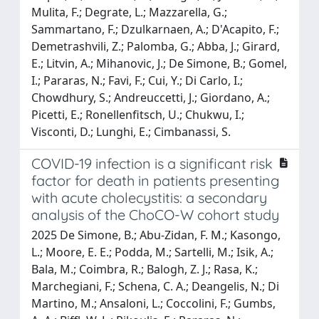
Mulita, F.; Degrate, L.; Mazzarella, G.;
Sammartano, F.; Dzulkarnaen, A.; D'Acapito, F.;
Demetrashvili, Z.; Palomba, G.; Abba, J.; Girard,
E.; Litvin, A.; Mihanovic, J.; De Simone, B.; Gomel,
I.; Pararas, N.; Favi, F.; Cui, Y.; Di Carlo, I.;
Chowdhury, S.; Andreuccetti, J.; Giordano, A.;
Picetti, E.; Ronellenfitsch, U.; Chukwu, I.;
Visconti, D.; Lunghi, E.; Cimbanassi, S.
COVID-19 infection is a significant risk
factor for death in patients presenting
with acute cholecystitis: a secondary
analysis of the ChoCO-W cohort study
2025 De Simone, B.; Abu-Zidan, F. M.; Kasongo,
L.; Moore, E. E.; Podda, M.; Sartelli, M.; Isik, A.;
Bala, M.; Coimbra, R.; Balogh, Z. J.; Rasa, K.;
Marchegiani, F.; Schena, C. A.; Deangelis, N.; Di
Martino, M.; Ansaloni, L.; Coccolini, F.; Gumbs,