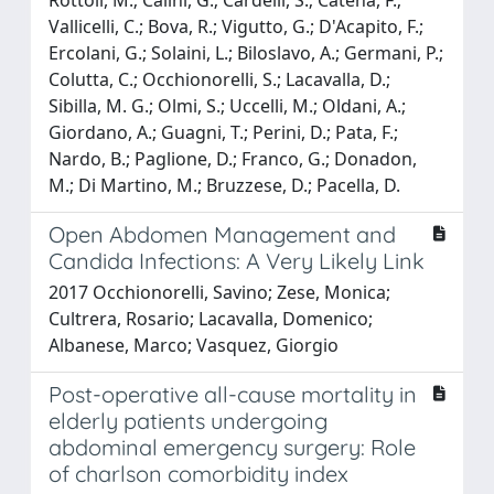
Vallicelli, C.; Bova, R.; Vigutto, G.; D'Acapito, F.;
Ercolani, G.; Solaini, L.; Biloslavo, A.; Germani, P.;
Colutta, C.; Occhionorelli, S.; Lacavalla, D.;
Sibilla, M. G.; Olmi, S.; Uccelli, M.; Oldani, A.;
Giordano, A.; Guagni, T.; Perini, D.; Pata, F.;
Nardo, B.; Paglione, D.; Franco, G.; Donadon,
M.; Di Martino, M.; Bruzzese, D.; Pacella, D.
Open Abdomen Management and
Candida Infections: A Very Likely Link
2017 Occhionorelli, Savino; Zese, Monica;
Cultrera, Rosario; Lacavalla, Domenico;
Albanese, Marco; Vasquez, Giorgio
Post-operative all-cause mortality in
elderly patients undergoing
abdominal emergency surgery: Role
of charlson comorbidity index