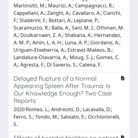
Martinotti, M.; Maurizi, A.; Campagnacci, R.;
Cappellani, A.; Zanghi, A.; Cavallaro, A.; Cianchi,
F.; Staderini, F.; Bottari, A.; Lepiane, P.;
Scaramuzzo, R.; Balla, A.; Sani, M. I.; Othman, M.
A.; Dzulkarnaen, Z. A.; Shabana, A.; Hernandez,
A. M. P.; Amin, L. A. H.; Luna, A. P.; Giordano, A.;
Uriguen-Etxeberria, A.; Estraviz-Mateos, B.;
Landaluce-Olavarria, A.; Moug, S. J.; Gomes, C.
A.; Agresta, F.; Di Saverio, S.; Catena, F.
Delayed Rupture of a Normal
Appearing Spleen After Trauma: Is
Our Knowledge Enough? Two Case
Reports
2020 Romeo, L.; Andreotti, D.; Lacavalla, D.;
Ferro, S.; Tondo, M.; Salviato, E.; Occhionorelli,
S.
Effects of hospital facilities on patient