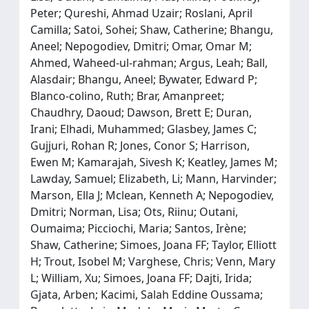
Peter; Qureshi, Ahmad Uzair; Roslani, April
Camilla; Satoi, Sohei; Shaw, Catherine; Bhangu,
Aneel; Nepogodiev, Dmitri; Omar, Omar M;
Ahmed, Waheed‐ul‐rahman; Argus, Leah; Ball,
Alasdair; Bhangu, Aneel; Bywater, Edward P;
Blanco‐colino, Ruth; Brar, Amanpreet;
Chaudhry, Daoud; Dawson, Brett E; Duran,
Irani; Elhadi, Muhammed; Glasbey, James C;
Gujjuri, Rohan R; Jones, Conor S; Harrison,
Ewen M; Kamarajah, Sivesh K; Keatley, James M;
Lawday, Samuel; Elizabeth, Li; Mann, Harvinder;
Marson, Ella J; Mclean, Kenneth A; Nepogodiev,
Dmitri; Norman, Lisa; Ots, Riinu; Outani,
Oumaima; Picciochi, Maria; Santos, Irène;
Shaw, Catherine; Simoes, Joana FF; Taylor, Elliott
H; Trout, Isobel M; Varghese, Chris; Venn, Mary
L; William, Xu; Simoes, Joana FF; Dajti, Irida;
Gjata, Arben; Kacimi, Salah Eddine Oussama;