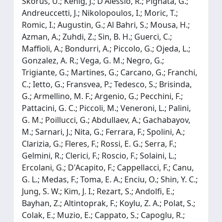
Skorus, U.; Kenig, J.; D'Alessio, R.; Pignata, G.;
Andreuccetti, J.; Nikolopoulos, I.; Moric, T.;
Romic, I.; Augustin, G.; Al Bahri, S.; Mousa, H.;
Azman, A.; Zuhdi, Z.; Sin, B. H.; Guerci, C.;
Maffioli, A.; Bondurri, A.; Piccolo, G.; Ojeda, L.;
Gonzalez, A. R.; Vega, G. M.; Negro, G.;
Trigiante, G.; Martines, G.; Carcano, G.; Franchi,
C.; Ietto, G.; Fransvea, P.; Tedesco, S.; Brisinda,
G.; Armellino, M. F.; Argenio, G.; Pecchini, F.;
Pattacini, G. C.; Piccoli, M.; Veneroni, L.; Palini,
G. M.; Poillucci, G.; Abdullaev, A.; Gachabayov,
M.; Sarnari, J.; Nita, G.; Ferrara, F.; Spolini, A.;
Clarizia, G.; Fleres, F.; Rossi, E. G.; Serra, F.;
Gelmini, R.; Clerici, F.; Roscio, F.; Solaini, L.;
Ercolani, G.; D'Acapito, F.; Cappellacci, F.; Canu,
G. L.; Medas, F.; Toma, E. A.; Enciu, O.; Shin, Y. C.;
Jung, S. W.; Kim, J. I.; Rezart, S.; Andolfi, E.;
Bayhan, Z.; Altintoprak, F.; Koylu, Z. A.; Polat, S.;
Colak, E.; Muzio, E.; Cappato, S.; Capoglu, R.;