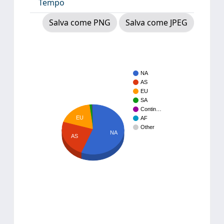
Tempo
Salva come PNG
Salva come JPEG
NA
AS
EU
SA
Contin…
EU
AF
Other
NA
AS