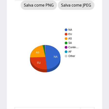
Salva come PNG
Salva come JPEG
NA
EU
AS
SA
Contin…
AF
AS
Other
NA
EU