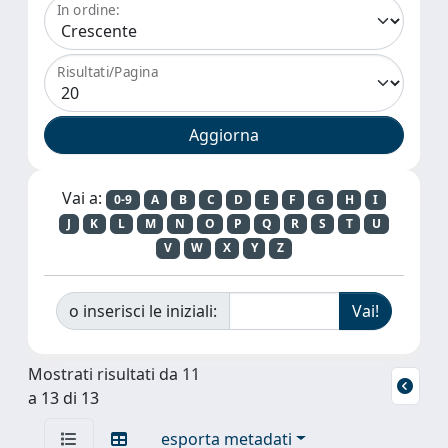
In ordine:
Risultati/Pagina
Vai a:
0-9
A
B
C
D
E
F
G
H
I
J
K
L
M
N
O
P
Q
R
S
T
U
V
W
X
Y
Z
o inserisci le iniziali:
Mostrati risultati da 11
a 13 di 13
esporta metadati