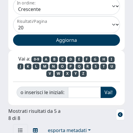
In ordine:
Risultati/Pagina
Vai a:
0-9
A
B
C
D
E
F
G
H
I
J
K
L
M
N
O
P
Q
R
S
T
U
V
W
X
Y
Z
o inserisci le iniziali:
Mostrati risultati da 5 a
8 di 8
esporta metadati