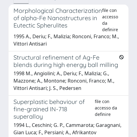
Morphological Characterization
file con
accesso
of alpha-Fe Nanostructures in
da
Eutectic Spherulites
definire
1995 A., Deriu; F., Malizia; Ronconi, Franco; M.,
Vittori Antisari
Structural refinement of Ag-Fe
blends during high energy ball milling
1998 M., Angiolini; A., Deriu; F., Malizia; G.,
Mazzone; A., Montone; Ronconi, Franco; M.,
Vittori Antisari; J. S., Pedersen
Superplastic behaviour of
file con
accesso da
fine-grained IN-718
definire
superalloy
1994 L., Ceschini; G. P., Cammarota; Garagnani,
Gian Luca; F., Persiani; A., Afrikantov