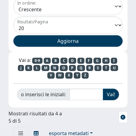
In ordine:
Risultati/Pagina
Vai a:
0-9
A
B
C
D
E
F
G
H
I
J
K
L
M
N
O
P
Q
R
S
T
U
V
W
X
Y
Z
o inserisci le iniziali:
Mostrati risultati da 4 a
5 di 5
esporta metadati