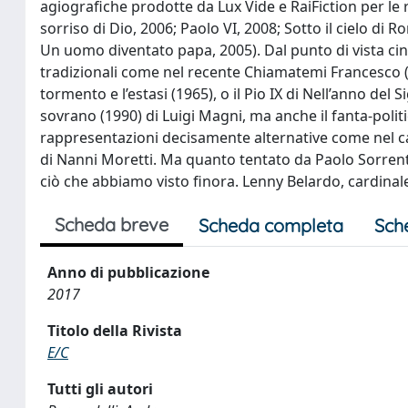
agiografiche prodotte da Lux Vide e RaiFiction per le re
sorriso di Dio, 2006; Paolo VI, 2008; Sotto il cielo di R
Un uomo diventato papa, 2005). Dal punto di vista c
tradizionali come nel recente Chiamatemi Francesco (20
tormento e l’estasi (1965), o il Pio IX di Nell’anno de
sovrano (1990) di Luigi Magni, ma anche il fanta-politi
rappresentazioni decisamente alternative come nel c
di Nanni Moretti. Ma quanto tentato da Paolo Sorrent
ciò che abbiamo visto finora. Lenny Belardo, cardina
Scheda breve
Scheda completa
Sch
Anno di pubblicazione
2017
Titolo della Rivista
E/C
Tutti gli autori