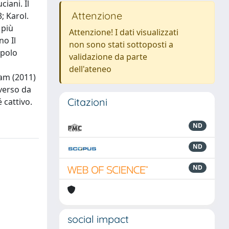
iani. Il
Attenzione
; Karol.
 più
Attenzione! I dati visualizzati
no Il
non sono stati sottoposti a
opolo
validazione da parte
dell'ateneo
am (2011)
verso da
Citazioni
 cattivo.
ND
ND
ND
social impact