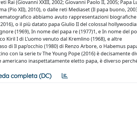
ti Rai (Giovanni XXIII, 2002; Giovanni Paolo II, 2005; Papa Luc
oma (Pio XII), 2010), o dalle reti Mediaset (Il papa buono, 2003
inematografico abbiamo avuto rappresentazioni biografiche
16), o il più datato papa Giulio II del colossal hollywoodia
l Signore (1969), In nome del papa re (1977)1, e In nome del p
co Kiril I di L’uomo venuto dal Kremlino (1968), e altre
aso di Il pap’occhio (1980) di Renzo Arbore, o Habemus pap
ino con la serie tv The Young Pope (2016) è decisamente di
le americano inaspettatamente eletto papa, è diverso perché
eda completa (DC)