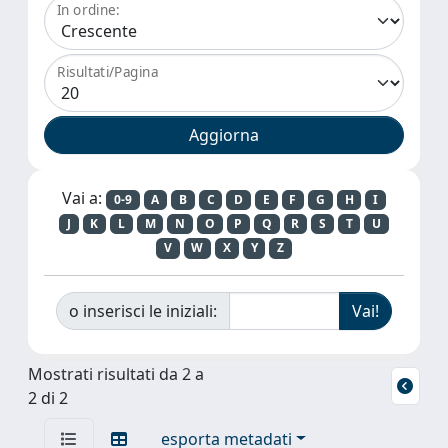
In ordine:
Risultati/Pagina
Vai a:
0-9
A
B
C
D
E
F
G
H
I
J
K
L
M
N
O
P
Q
R
S
T
U
V
W
X
Y
Z
o inserisci le iniziali:
Mostrati risultati da 2 a
2 di 2
esporta metadati