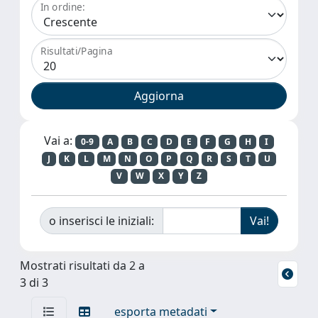
In ordine:
Risultati/Pagina
Vai a:
0-9
A
B
C
D
E
F
G
H
I
J
K
L
M
N
O
P
Q
R
S
T
U
V
W
X
Y
Z
o inserisci le iniziali:
Mostrati risultati da 2 a
3 di 3
esporta metadati