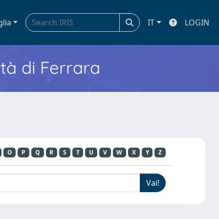
glia
IT
LOGIN
ità di Ferrara
O
P
Q
R
S
T
U
V
W
X
Y
Z