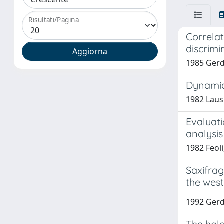
Risultati/Pagina
Correlat
discrimi
1985 Gerdol
Dynamics
1982 Lausi
Evaluat
analysis
1982 Feoli
Saxifra
the west
1992 Gerd