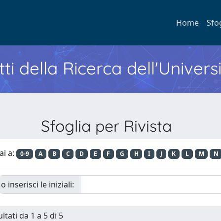
Home
Sfo
ti della Ricerca dell'Univers
Sfoglia per Rivista
ai a:
0-9
A
B
C
D
E
F
G
H
I
J
K
L
M
N
o inserisci le iniziali:
ltati da 1 a 5 di 5