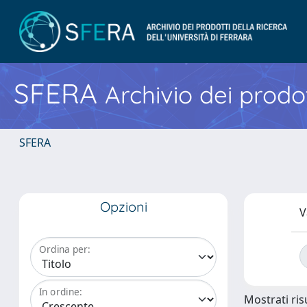
SFERA
Archivio dei prodot
SFERA
Opzioni
V
Ordina per:
In ordine:
Mostrati risu