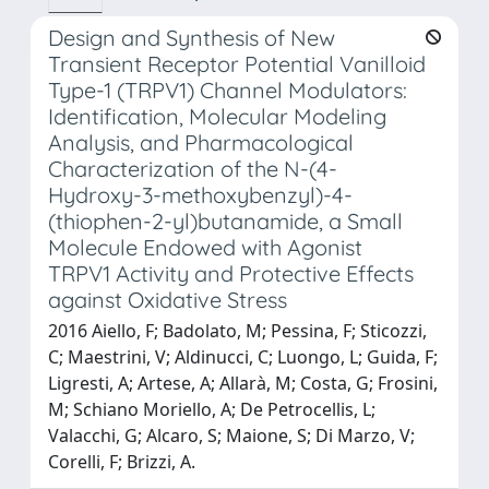
Design and Synthesis of New
Transient Receptor Potential Vanilloid
Type-1 (TRPV1) Channel Modulators:
Identification, Molecular Modeling
Analysis, and Pharmacological
Characterization of the N-(4-
Hydroxy-3-methoxybenzyl)-4-
(thiophen-2-yl)butanamide, a Small
Molecule Endowed with Agonist
TRPV1 Activity and Protective Effects
against Oxidative Stress
2016 Aiello, F; Badolato, M; Pessina, F; Sticozzi,
C; Maestrini, V; Aldinucci, C; Luongo, L; Guida, F;
Ligresti, A; Artese, A; Allarà, M; Costa, G; Frosini,
M; Schiano Moriello, A; De Petrocellis, L;
Valacchi, G; Alcaro, S; Maione, S; Di Marzo, V;
Corelli, F; Brizzi, A.