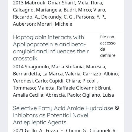
2013 Mabrouk, Omar Sharif; Mela, Flora;
Calcagno, Mariangela; Budri, Mirco; Viaro,
Riccardo; A., Dekundy; C. G., Parsons; Y. P.,
Auberson; Morari, Michele
Haptoglobin interacts with
file con
accesso
Apolipoprotein e and beta-
da
amyloid and influences their
definire
crosstalk
2014 Spagnuolo, Maria Stefania; Maresca,
Bernardetta; La Marca, Valeria; Carrizzo, Albino;
Veronesi, Carlo; Cupidi, Chiara; Piccoli,
Tommaso; Maletta, Raffaele Giovanni; Bruni,
Amalia Cecilia; Abrescia, Paolo; Cigliano, Luisa
Selective Fatty Acid Amide Hydrolase
Inhibitors as Potential Novel
Antiepileptic Agents
2021 Grillo, A.; Fezza, F.; Chemi, G.; Colangeli, R.;