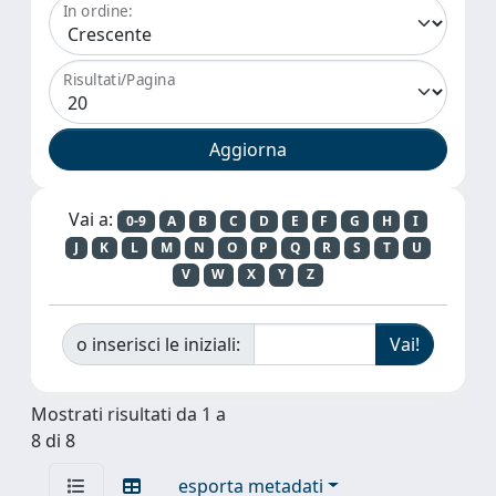
In ordine:
Risultati/Pagina
Vai a:
0-9
A
B
C
D
E
F
G
H
I
J
K
L
M
N
O
P
Q
R
S
T
U
V
W
X
Y
Z
o inserisci le iniziali:
Mostrati risultati da 1 a
8 di 8
esporta metadati