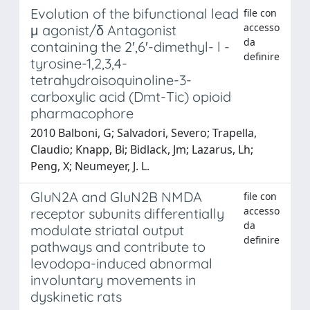
Evolution of the bifunctional lead
file con
accesso
μ agonist/δ Antagonist
da
containing the 2′,6′-dimethyl- l -
definire
tyrosine-1,2,3,4-
tetrahydroisoquinoline-3-
carboxylic acid (Dmt-Tic) opioid
pharmacophore
2010 Balboni, G; Salvadori, Severo; Trapella,
Claudio; Knapp, Bi; Bidlack, Jm; Lazarus, Lh;
Peng, X; Neumeyer, J. L.
GluN2A and GluN2B NMDA
file con
accesso
receptor subunits differentially
da
modulate striatal output
definire
pathways and contribute to
levodopa-induced abnormal
involuntary movements in
dyskinetic rats