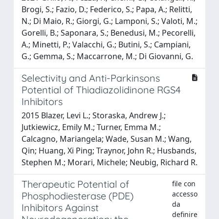
Brogi, S.; Fazio, D.; Federico, S.; Papa, A.; Relitti,
N.; Di Maio, R.; Giorgi, G.; Lamponi, S.; Valoti, M.;
Gorelli, B.; Saponara, S.; Benedusi, M.; Pecorelli,
A.; Minetti, P.; Valacchi, G.; Butini, S.; Campiani,
G.; Gemma, S.; Maccarrone, M.; Di Giovanni, G.
Selectivity and Anti-Parkinsons
Potential of Thiadiazolidinone RGS4
Inhibitors
2015 Blazer, Levi L.; Storaska, Andrew J.;
Jutkiewicz, Emily M.; Turner, Emma M.;
Calcagno, Mariangela; Wade, Susan M.; Wang,
Qin; Huang, Xi Ping; Traynor, John R.; Husbands,
Stephen M.; Morari, Michele; Neubig, Richard R.
Therapeutic Potential of
file con
accesso
Phosphodiesterase (PDE)
da
Inhibitors Against
definire