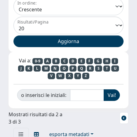
In ordine:
Risultati/Pagina
Vai a:
0-9
A
B
C
D
E
F
G
H
I
J
K
L
M
N
O
P
Q
R
S
T
U
V
W
X
Y
Z
o inserisci le iniziali:
Mostrati risultati da 2 a
3 di 3
esporta metadati