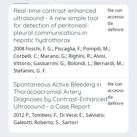
Real-time contrast-enhanced
file con
accesso
ultrasound - A new simple tool
da
for detection of peritoneal-
definire
pleural communications in
hepatic hydrothorax
2008 Foschi, F. G.; Piscaglia, F.; Pompili, M.;
Corbelli, C.; Marano, G.; Righini, R.; Alvisi,
Vittorio; Gasbarrini, G.; Bolondi, L.; Bernardi, M.;
Stefanini, G. F.
Spontaneous Active Bleeding in
file con
accesso
Thoracoacromial Artery
da
Diagnoses by Contrast-Enhanced
definire
Ultrasound - a Case Report
2012 P., Tombesi; F., Di Vece; E., Salviato;
Galeotti, Roberto; S., Sartori