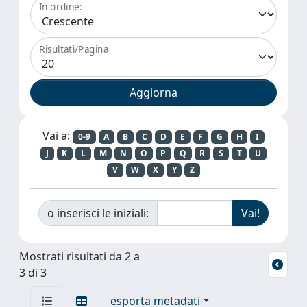
In ordine:
Risultati/Pagina
Vai a:
0-9
A
B
C
D
E
F
G
H
I
J
K
L
M
N
O
P
Q
R
S
T
U
V
W
X
Y
Z
o inserisci le iniziali:
Mostrati risultati da 2 a
3 di 3
esporta metadati