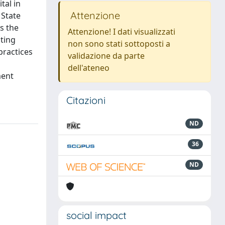
tal in
Attenzione
 State
as the
Attenzione! I dati visualizzati
nting
non sono stati sottoposti a
practices
validazione da parte
dell'ateneo
ment
Citazioni
ND
36
ND
social impact