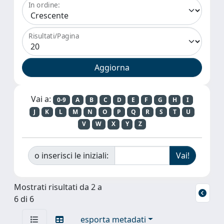
In ordine:
Risultati/Pagina
Vai a:
0-9
A
B
C
D
E
F
G
H
I
J
K
L
M
N
O
P
Q
R
S
T
U
V
W
X
Y
Z
o inserisci le iniziali:
Mostrati risultati da 2 a
6 di 6
esporta metadati