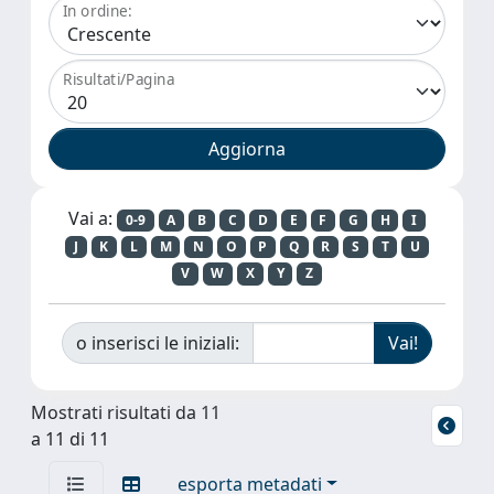
In ordine:
Risultati/Pagina
Vai a:
0-9
A
B
C
D
E
F
G
H
I
J
K
L
M
N
O
P
Q
R
S
T
U
V
W
X
Y
Z
o inserisci le iniziali:
Mostrati risultati da 11
a 11 di 11
esporta metadati