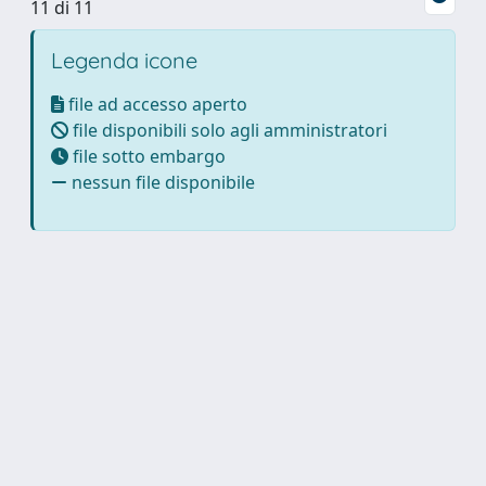
11 di 11
Legenda icone
file ad accesso aperto
file disponibili solo agli amministratori
file sotto embargo
nessun file disponibile
Powered by
IRIS
-
about IRIS
-
Utilizzo dei cookie
Copyright © 2026