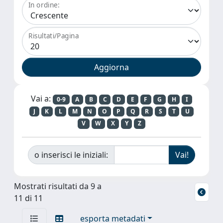
In ordine:
Risultati/Pagina
Vai a:
0-9
A
B
C
D
E
F
G
H
I
J
K
L
M
N
O
P
Q
R
S
T
U
V
W
X
Y
Z
o inserisci le iniziali:
Mostrati risultati da 9 a
11 di 11
esporta metadati