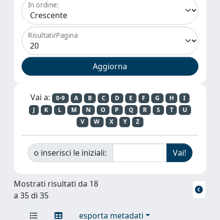
In ordine:
Risultati/Pagina
Vai a:
0-9
A
B
C
D
E
F
G
H
I
J
K
L
M
N
O
P
Q
R
S
T
U
V
W
X
Y
Z
o inserisci le iniziali:
Mostrati risultati da 18
a 35 di 35
esporta metadati