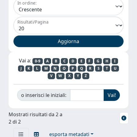
In ordine:
Risultati/Pagina
Vai a:
0-9
A
B
C
D
E
F
G
H
I
J
K
L
M
N
O
P
Q
R
S
T
U
V
W
X
Y
Z
o inserisci le iniziali:
Mostrati risultati da 2 a
2 di 2
esporta metadati