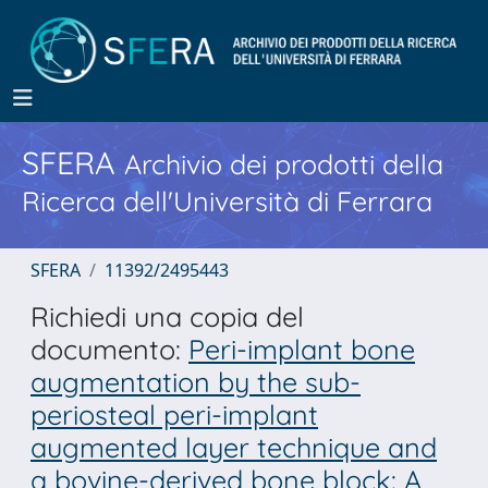
SFERA
Archivio dei prodotti della
Ricerca dell'Università di Ferrara
SFERA
11392/2495443
Richiedi una copia del
documento:
Peri-implant bone
augmentation by the sub-
periosteal peri-implant
augmented layer technique and
a bovine-derived bone block: A