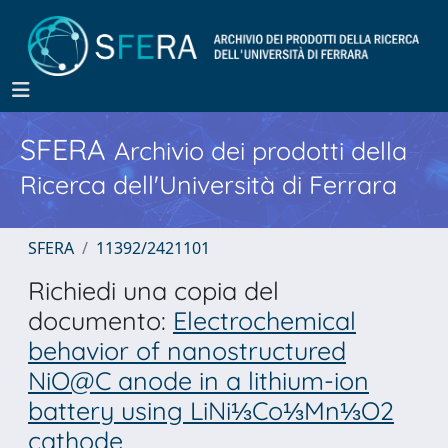
SFERA
Archivio dei prodotti della
Ricerca dell'Università di Ferrara
SFERA
11392/2421101
Richiedi una copia del
documento:
Electrochemical
behavior of nanostructured
NiO@C anode in a lithium-ion
battery using LiNi⅓Co⅓Mn⅓O2
cathode